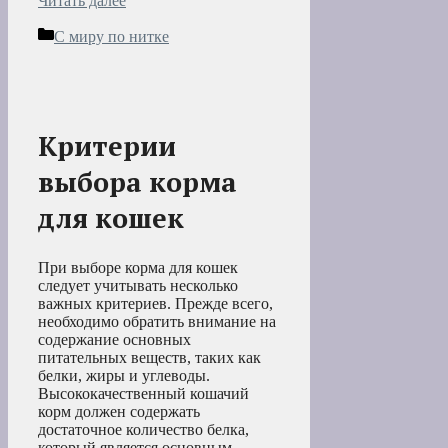
Читать далее
Рубрики
С миру по нитке
Критерии
выбора корма
для кошек
При выборе корма для кошек
следует учитывать несколько
важных критериев. Прежде всего,
необходимо обратить внимание на
содержание основных
питательных веществ, таких как
белки, жиры и углеводы.
Высококачественный кошачий
корм должен содержать
достаточное количество белка,
который является основным