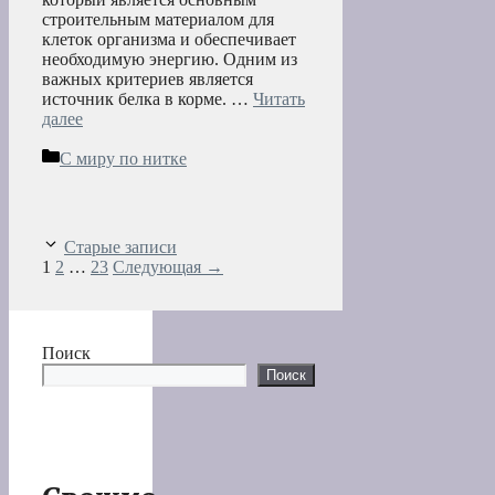
строительным материалом для
клеток организма и обеспечивает
необходимую энергию. Одним из
важных критериев является
источник белка в корме. …
Читать
далее
Рубрики
С миру по нитке
Старые записи
Страница
Страница
Страница
1
2
…
23
Следующая
→
Поиск
Поиск