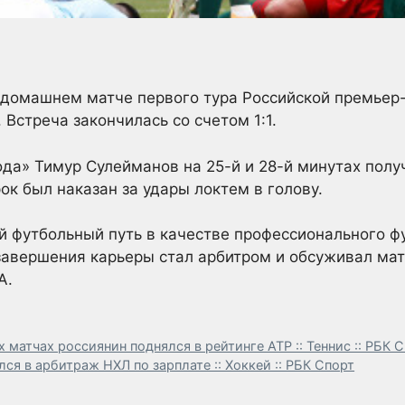
 домашнем матче первого тура Российской премьер-
Встреча закончилась со счетом 1:1.
а» Тимур Сулейманов на 25-й и 28-й минутах полу
рок был наказан за удары локтем в голову.
й футбольный путь в качестве профессионального фу
 завершения карьеры стал арбитром и обсуживал мат
А.
матчах россиянин поднялся в рейтинге ATP :: Теннис :: РБК 
ся в арбитраж НХЛ по зарплате :: Хоккей :: РБК Спорт