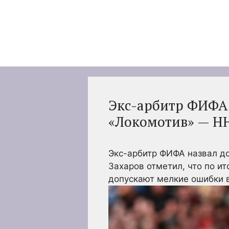
Перейти
к
содержимому
Экс-арбитр ФИФА 
«Локомотив» — НН 
Экс-арбитр ФИФА назвал д
Захаров отметил, что по и
допускают мелкие ошибки 