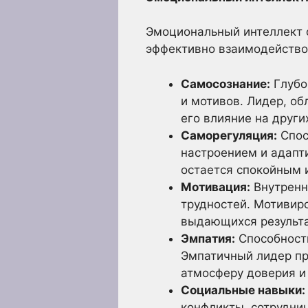
Эмоциональный интеллект 
эффективно взаимодейство
Самосознание:
Глубо
и мотивов. Лидер, о
его влияние на други
Саморегуляция:
Спос
настроением и адапт
остается спокойным 
Мотивация:
Внутренн
трудностей. Мотивир
выдающихся результа
Эмпатия:
Способность
Эмпатичный лидер пр
атмосферу доверия и
Социальные навыки:
конфликты, сотрудни