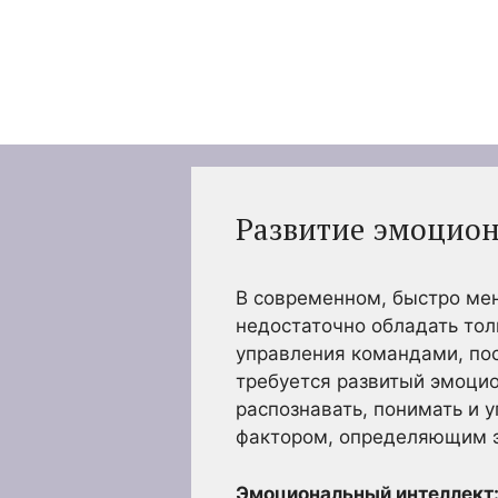
Перейти
к
содержимому
Развитие эмоцион
В современном, быстро ме
недостаточно обладать тол
управления командами, по
требуется развитый эмоцио
распознавать, понимать и 
фактором, определяющим э
Эмоциональный интеллект