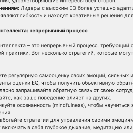
ия, удовлетворяющие интересы всех сторон.
нениям:
Лидеры с высоким EQ более успешно адапт
оявляют гибкость и находят креативные решения дл
интеллекта: непрерывный процесс
нтеллекта – это непрерывный процесс, требующий 
й практики. Вот несколько стратегий, которые могу
те регулярную самооценку своих эмоций, сильных и
енты оценки EQ, чтобы получить объективную обратн
лярно запрашивайте обратную связь от своих сотруд
йте, как ваше поведение влияет на других.
куйте осознанность (mindfulness), чтобы научиться 
ения.
аботайте стратегии для управления своими эмоциям
т включать в себя глубокое дыхание, медитацию или