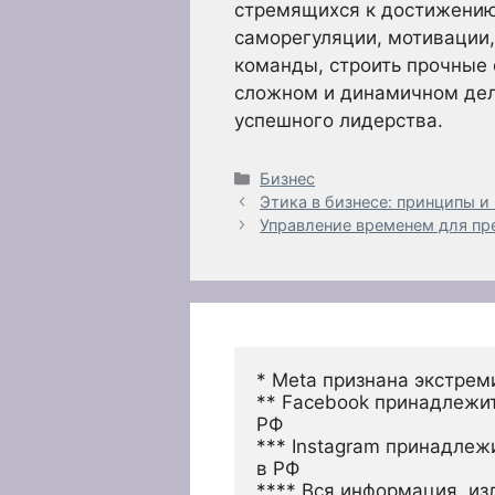
стремящихся к достижению
саморегуляции, мотивации
команды, строить прочные 
сложном и динамичном дело
успешного лидерства.
Рубрики
Бизнес
Этика в бизнесе: принципы 
Управление временем для п
* Meta признана экстрем
** Facebook принадлежит
РФ
*** Instagram принадлеж
в РФ 
**** Вся информация, из