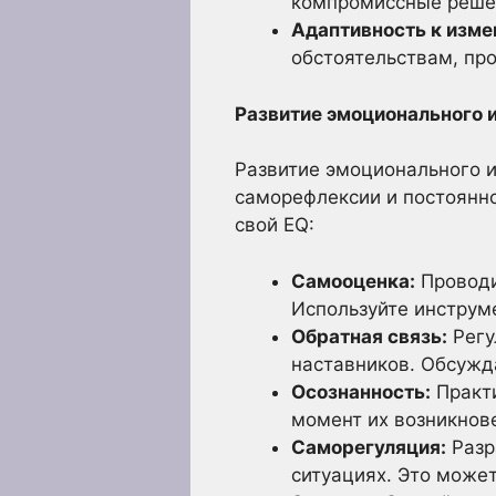
компромиссные решен
Адаптивность к изме
обстоятельствам, пр
Развитие эмоционального 
Развитие эмоционального и
саморефлексии и постоянно
свой EQ:
Самооценка:
Проводи
Используйте инструм
Обратная связь:
Регу
наставников. Обсужда
Осознанность:
Практи
момент их возникнов
Саморегуляция:
Разр
ситуациях. Это може