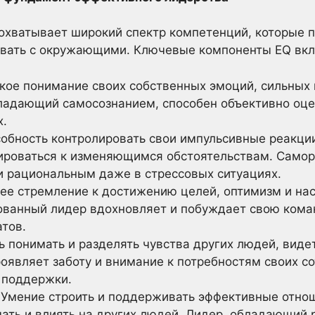
охватывает широкий спектр компетенций, которые 
вать с окружающими. Ключевые компоненты EQ вк
кое понимание своих собственных эмоций, сильных 
бладающий самосознанием, способен объективно оце
х.
обность контролировать свои импульсивные реакции
ироваться к изменяющимся обстоятельствам. Само
и рациональным даже в стрессовых ситуациях.
ее стремление к достижению целей, оптимизм и на
ованный лидер вдохновляет и побуждает свою кома
тов.
 понимать и разделять чувства других людей, видет
оявляет заботу и внимание к потребностям своих со
 поддержки.
Умение строить и поддерживать эффективные отнош
чать и влиять на других людей. Лидер, обладающий