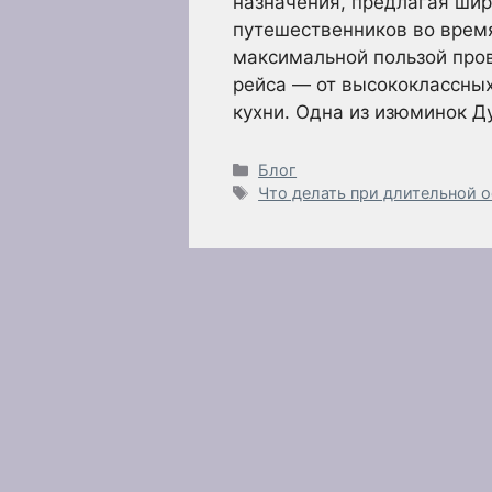
назначения, предлагая шир
путешественников во время
максимальной пользой про
рейса — от высококлассных
кухни. Одна из изюминок 
Рубрики
Блог
Метки
Что делать при длительной о