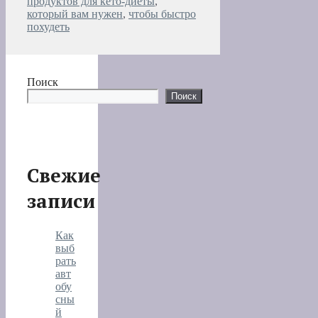
продуктов для кето-диеты
,
который вам нужен
,
чтобы быстро
похудеть
Поиск
Поиск
Свежие
записи
Как
выб
рать
авт
обу
сны
й