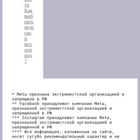
ти
Как
выб
рать
муж
ско
й
вел
оси
пед
?
* Meta признана экстремистской организацией и 
запрещена в РФ
** Facebook принадлежит компании Meta, 
признанной экстремистской организацией и 
запрещенной в РФ
*** Instagram принадлежит компании Meta, 
признанной экстремистской организацией и 
запрещенной в РФ 
**** Вся информация, изложенная на сайте, 
носит сугубо рекомендательный характер и не 