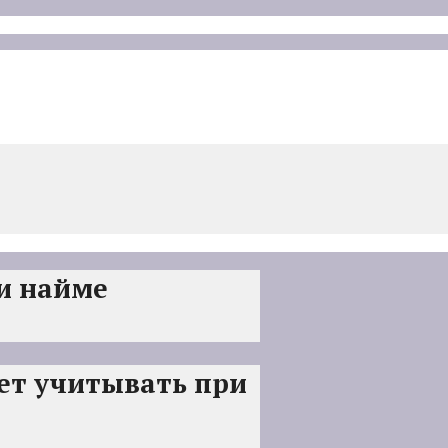
и найме
ует учитывать при