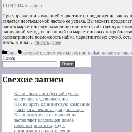
13.08.2024
от
admin
При управлении компанией маркетинг и продвижение ваших 
является неотъемлемой частью ее успеха. Вы можете продвига
нанять маркетинговую компанию или иметь собственную коман
наилучший метод, основанный на маркетинговых потребностя
рассматриваете возможность найма маркетинговых служб, есть
знать. К ним …
Читать далее
Рубрики
Метки
Блог
которые следует учитывать при найме маркетинговы
Поиск
Поиск
Свежие записи
Как выбрать автобусный тур: от
авантюры к удовольствию
Как выбрать клининговую компанию
для офиса: чек-лист для директора
Как климатические изменения
заставляют владельцев домов
пересматривать подход к
организации водоотведения