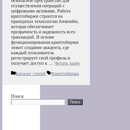
безопасное пространство для
осуществления операций с
цифровыми активами. Работа
криптобиржи строится на
принципах технологии блокчейн,
которая обеспечивает
прозрачность и надежность всех
транзакций. В основе
функционирования криптобиржи
лежит создание аккаунта, где
каждый пользователь
регистрирует свой профиль и
получает доступ к …
Читать далее
Рубрики
Метки
Каталог статей
Криптобиржа
Поиск
Поиск