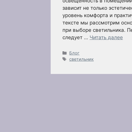
освещенность в помещении
зависит не только эстетиче
уровень комфорта и практи
тексте мы рассмотрим осно
при выборе светильника. 
следует …
Читать далее
Рубрики
Блог
Метки
светильник