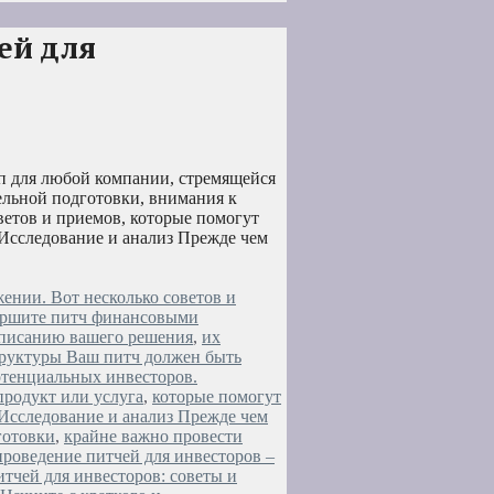
ей для
п для любой компании, стремящейся
ельной подготовки, внимания к
ветов и приемов, которые помогут
 Исследование и анализ Прежде чем
ении. Вот несколько советов и
вершите питч финансовыми
 описанию вашего решения
,
их
труктуры Ваш питч должен быть
отенциальных инвесторов.
продукт или услуга
,
которые помогут
 Исследование и анализ Прежде чем
готовки
,
крайне важно провести
проведение питчей для инвесторов –
тчей для инвесторов: советы и