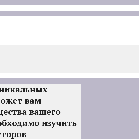
уникальных
может вам
ества вашего
еобходимо изучить
сторов