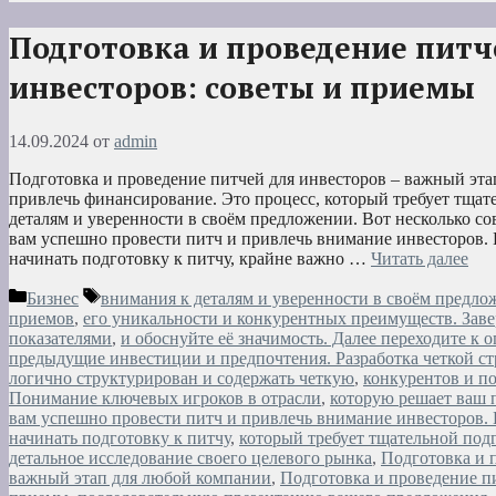
Подготовка и проведение питч
инвесторов: советы и приемы
14.09.2024
от
admin
Подготовка и проведение питчей для инвесторов – важный эта
привлечь финансирование. Это процесс, который требует тщат
деталям и уверенности в своём предложении. Вот несколько со
вам успешно провести питч и привлечь внимание инвесторов.
начинать подготовку к питчу, крайне важно …
Читать далее
Рубрики
Метки
Бизнес
внимания к деталям и уверенности в своём предлож
приемов
,
его уникальности и конкурентных преимуществ. За
показателями
,
и обоснуйте её значимость. Далее переходите к
предыдущие инвестиции и предпочтения. Разработка четкой с
логично структурирован и содержать четкую
,
конкурентов и п
Понимание ключевых игроков в отрасли
,
которую решает ваш 
вам успешно провести питч и привлечь внимание инвесторов.
начинать подготовку к питчу
,
который требует тщательной под
детальное исследование своего целевого рынка
,
Подготовка и 
важный этап для любой компании
,
Подготовка и проведение пи