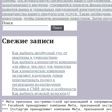
приемы
,
последовательную презентацию вашего предложения. 
захватывающего введения
,
стремящейся привлечь финансирова
развития рынка и уникальных предложений конкурентов помо
преимущества вашего продукта или услуги. Также необходимо
инвесторов
,
чтобы привлечь внимание инвесторов. Затем пред
Поиск
Поиск
Свежие записи
Как выбрать автобусный тур: от
авантюры к удовольствию
Как выбрать клининговую компанию
для офиса: чек-лист для директора
Как климатические изменения
заставляют владельцев домов
пересматривать подход к
организации водоотведения
Реклама в СМИ: виды и особенности
Как выбрать мужской велосипед?
* Meta признана экстремистской организацией и запрещена
** Facebook принадлежит компании Meta, признанной экстр
*** Instagram принадлежит компании Meta, признанной экс