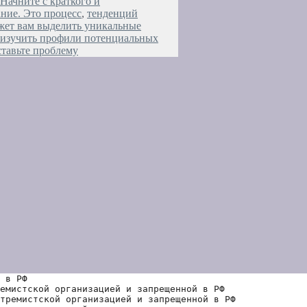
Начните с краткого и
ние. Это процесс
,
тенденций
жет вам выделить уникальные
 изучить профили потенциальных
ставьте проблему
 в РФ
емистской организацией и запрещенной в РФ
тремистской организацией и запрещенной в РФ 