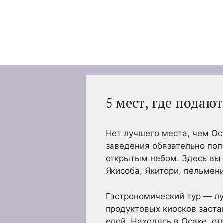
Перейти
к
содержимому
5 мест, где подаю
Нет лучшего места, чем Ос
заведения обязательно поп
открытым небом. Здесь вы
Якисоба, Якитори, пельмени
Гастрономический тур — л
продуктовых киосков заста
едой. Находясь в Осаке, о