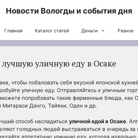
Новости Вологды и события дня
Главная
Каталог статей
Деньги
Разное
т лучшую уличную еду в Осаке
ака, чтобы побаловать себя вкусной японской кухне
робуйте уличную еду. Отправляйтесь к уличным тор
 можете попробовать такие фирменные блюда, как О
 Митараси Данго, Тайяки, Оден и др.
учший способ насладиться
уличной едой в Осаке
. Ап
вляют голодных людей выстраиваться в очередь за
тведайте аппетитную уличную еду, которая идеально 