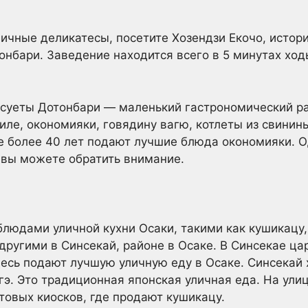
ичные деликатесы, посетите Хозендзи Екочо, истори
нбари. Заведение находится всего в 5 минутах ход
 суеты Дотонбари — маленький гастрономический ра
иле, окономияки, говядину вагю, котлеты из свинин
уже более 40 лет подают лучшие блюда окономияки. 
е вы можете обратить внимание.
юдами уличной кухни Осаки, такими как кушикацу, 
другими в Синсекай, районе в Осаке. В Синсекае ца
здесь подают лучшую уличную еду в Осаке. Синсекай 
гэ. Это традиционная японская уличная еда. На ул
овых киосков, где продают кушикацу.