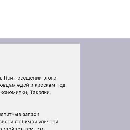
й. При посещении этого
говцам едой и киоскам под
кономияки, Такояки,
петитные запахи
 своей любимой уличной
подойдет тем, кто