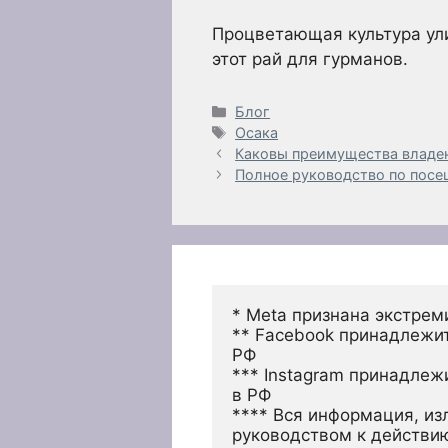
Процветающая культура ули
этот рай для гурманов.
Рубрики
Блог
Метки
Осака
Каковы преимущества владе
Полное руководство по пос
* Meta признана экстрем
** Facebook принадлежит
РФ
*** Instagram принадлеж
в РФ 
**** Вся информация, из
руководством к действи