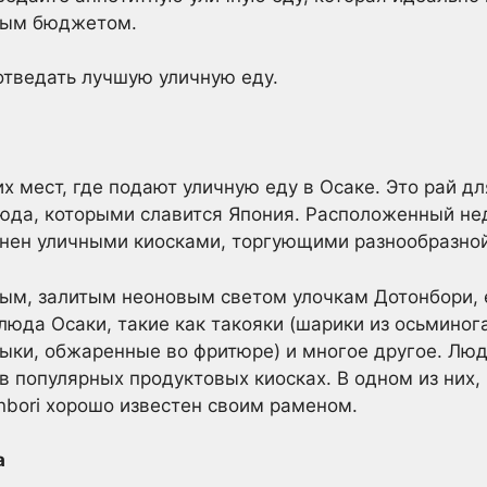
ным бюджетом.
 отведать лучшую уличную еду.
 мест, где подают уличную еду в Осаке. Это рай дл
юда, которыми славится Япония. Расположенный нед
нен уличными киосками, торгующими разнообразной
ым, залитым неоновым светом улочкам Дотонбори, 
люда Осаки, такие как такояки (шарики из осьминога
ыки, обжаренные во фритюре) и многое другое. Лю
в популярных продуктовых киосках. В одном из них,
onbori хорошо известен своим раменом.
а