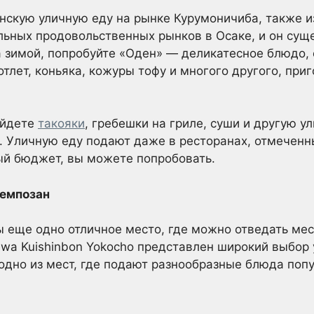
скую уличную еду на рынке Курумоничиба, также из
альных продовольственных рынков в Осаке, и он сущ
а зимой, попробуйте «Оден» — деликатесное блюдо,
тлет, коньяка, кожуры тофу и многого другого, при
айдете
такояки
, гребешки на гриле, суши и другую у
 Уличную еду подают даже в ресторанах, отмеченн
ный бюджет, вы можете попробовать.
Темпозан
 еще одно отличное место, где можно отведать ме
iwa Kuishinbon Yokocho представлен широкий выбор 
 одно из мест, где подают разнообразные блюда попу