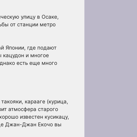
ческую улицу в Осаке,
ьбы от станции метро
й Японии, где подают
ы кацудон и многое
Однако есть еще много
такояки, карааге (курица,
рит атмосфера старого
хорошо известен кусикацу,
ице Джан-Джан Екочо вы