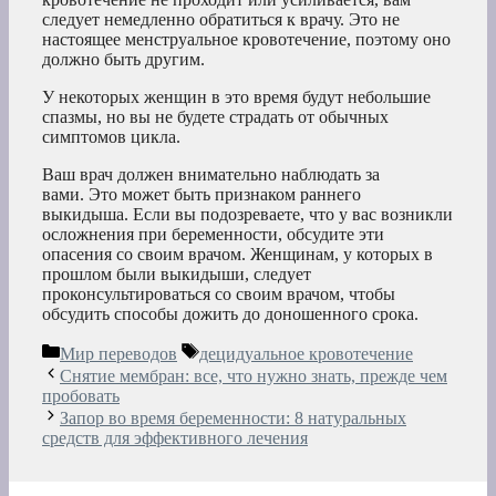
следует немедленно обратиться к врачу. Это не
настоящее менструальное кровотечение, поэтому оно
должно быть другим.
У некоторых женщин в это время будут небольшие
спазмы, но вы не будете страдать от обычных
симптомов цикла.
Ваш врач должен внимательно наблюдать за
вами. Это может быть признаком раннего
выкидыша. Если вы подозреваете, что у вас возникли
осложнения при беременности, обсудите эти
опасения со своим врачом. Женщинам, у которых в
прошлом были выкидыши, следует
проконсультироваться со своим врачом, чтобы
обсудить способы дожить до доношенного срока.
Рубрики
Метки
Мир переводов
децидуальное кровотечение
Снятие мембран: все, что нужно знать, прежде чем
пробовать
Запор во время беременности: 8 натуральных
средств для эффективного лечения