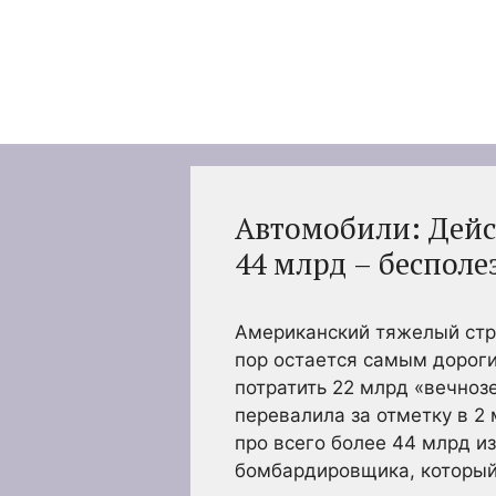
Перейти
к
содержимому
Автомобили: Дейст
44 млрд – беспол
Американский тяжелый стра
пор остается самым дорог
потратить 22 млрд «вечноз
перевалила за отметку в 2
про всего более 44 млрд и
бомбардировщика, который 