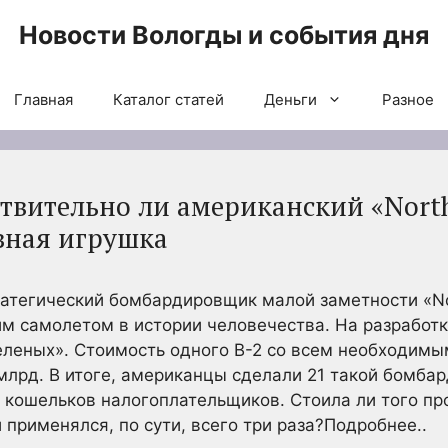
Новости Вологды и события дня
Главная
Каталог статей
Деньги
Разное
вительно ли американский «Northr
езная игрушка
тегический бомбардировщик малой заметности «North
им самолетом в истории человечества. На разработ
еленых». Стоимость одного B-2 со всем необходим
 млрд. В итоге, американцы сделали 21 такой бомбар
з кошельков налогоплательщиков. Стоила ли того п
применялся, по сути, всего три раза?Подробнее..