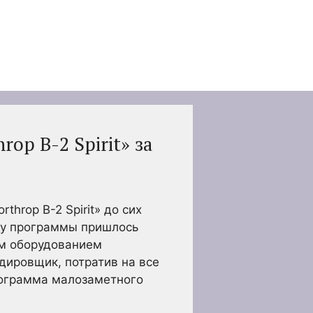
op B-2 Spirit» за
rop B-2 Spirit» до сих
ку программы пришлось
ым оборудованием
дировщик, потратив на все
рограмма малозаметного