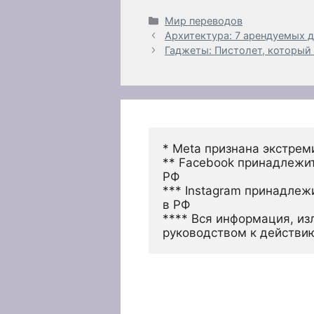
Рубрики
Мир переводов
Архитектура: 7 арендуемых 
Гаджеты: Пистолет, который 
* Meta признана экстрем
** Facebook принадлежит
РФ
*** Instagram принадлеж
в РФ 
**** Вся информация, из
руководством к действи