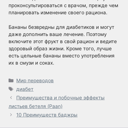
проконсультироваться с врачом, прежде чем
планировать изменение своего рациона.
Бананы безвредны для диабетиков и могут
даже дополнить ваше лечение. Поэтому
включите этот фрукт в свой рацион и ведите
здоровый образ жизни. Кроме того, лучше
есть цельные бананы вместо употребления
их в смузи и соках.
Рубрики
Мир переводов
Метки
диабет
Преимущества и побочные эффекты
листьев бетеля (Paan)
10 Преимуществ баджры