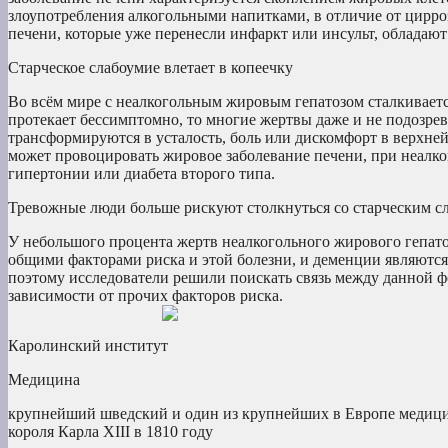
злоупотребления алкогольными напитками, в отличие от цирроз
печени, которые уже перенесли инфаркт или инсульт, обладаю
Старческое слабоумие влетает в копеечку
Во всём мире с неалкогольным жировым гепатозом сталкиваетс
протекает бессимптомно, то многие жертвы даже и не подозрев
трансформируются в усталость, боль или дискомфорт в верхней 
может провоцировать жировое заболевание печени, при неалк
гипертонии или диабета второго типа.
Тревожные люди больше рискуют столкнуться со старческим с
У небольшого процента жертв неалкогольного жирового гепато
общими факторами риска и этой болезни, и деменции являются
поэтому исследователи решили поискать связь между данной ф
зависимости от прочих факторов риска.
Каролинский институт
Медицина
крупнейший шведский и один из крупнейших в Европе медицин
короля Карла XIII в 1810 году