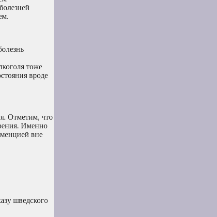
 болезней
ем.
болезнь
лкоголя тоже
остояния вроде
я. Отметим, что
ирения. Именно
еменцией вне
азу шведского