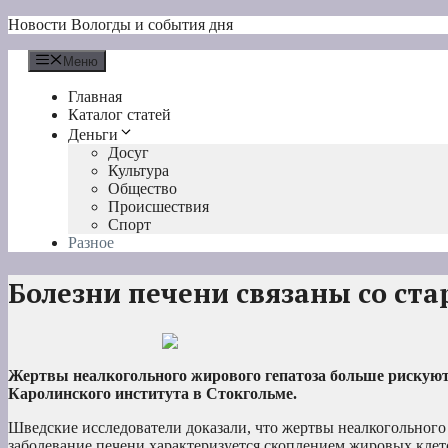
Перейти
Новости Вологды и события дня
к
содержимому
Меню
Главная
Каталог статей
Деньги
Досуг
Культура
Общество
Происшествия
Спорт
Разное
Болезни печени связаны со ст
Жертвы неалкогольного жирового гепатоза больше рискуют
Каролинского института в Стокгольме.
Шведские исследователи доказали, что жертвы неалкогольного
заболевание печени характеризуется скоплением жировых клето