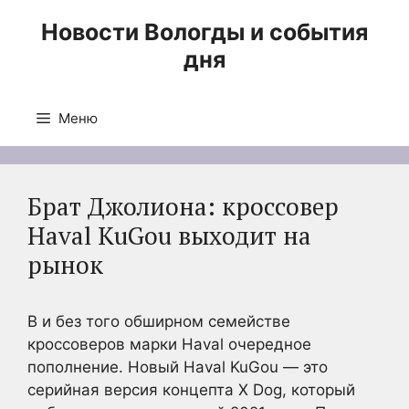
Перейти
Новости Вологды и события
к
дня
содержимому
Меню
Брат Джолиона: кроссовер
Haval KuGou выходит на
рынок
В и без того обширном семействе
кроссоверов марки Haval очередное
пополнение. Новый Haval KuGou — это
серийная версия концепта X Dog, который