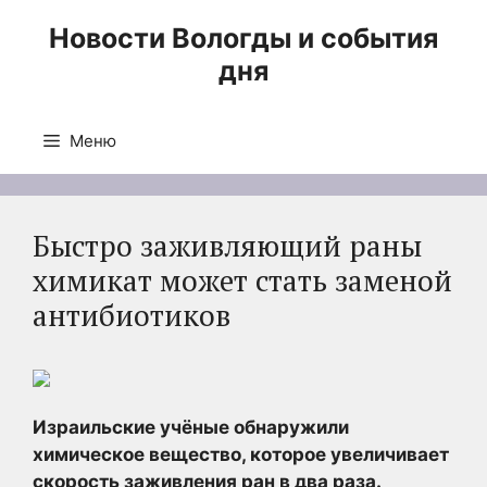
Перейти
Новости Вологды и события
к
дня
содержимому
Меню
Быстро заживляющий раны
химикат может стать заменой
антибиотиков
Израильские учёные обнаружили
химическое вещество, которое увеличивает
скорость заживления ран в два раза.