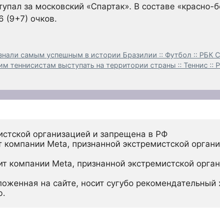
тупал за московский «Спартак». В составе «красно-
6 (9+7) очков.
знали самым успешным в истории Бразилии :: Футбол :: РБК 
м теннисистам выступать на территории страны :: Теннис :: 
истской организацией и запрещена в РФ
 компании Meta, признанной экстремистской органи
ит компании Meta, признанной экстремистской орган
ложенная на сайте, носит сугубо рекомендательный х
ю.