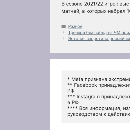
В сезоне 2021/22 игрок выс
матчей, в которых набрал 1
Рубрики
Разное
Тренера без побед на ЧМ при
Эстония запретила российски
* Meta признана экстрем
** Facebook принадлежит
РФ
*** Instagram принадлеж
в РФ 
**** Вся информация, из
руководством к действи