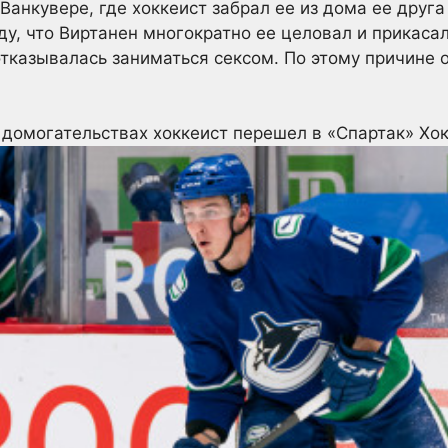
Ванкувере, где хоккеист забрал ее из дома ее друга
у, что Виртанен многократно ее целовал и прикасалс
отказывалась заниматься сексом. По этому причине о
 домогательствах хоккеист перешел в «Спартак»
Хо