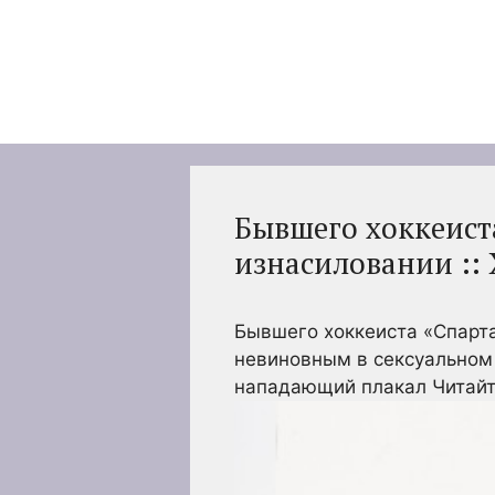
Перейти
к
содержимому
Бывшего хоккеист
изнасиловании :: 
Бывшего хоккеиста «Спарт
невиновным в сексуальном
нападающий плакал
Читайт