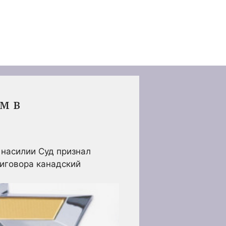
м в
 насилии
Суд признал
иговора канадский