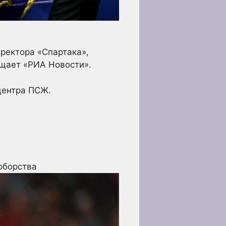
иректора «Спартака»,
бщает «РИА Новости».
центра ПСЖ.
оборства