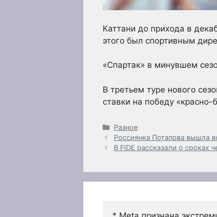
Каттани до прихода в декаб
этого был спортивным дире
«Спартак» в минувшем сезо
В третьем туре нового сез
ставки на победу «красно-
Рубрики
Разное
Россиянка Потапова вышла во 
В FIDE рассказали о сроках 
* Meta признана экстрем