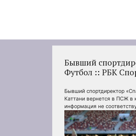
Перейти
к
содержимому
Бывший спортдире
Футбол :: РБК Спо
Бывший спортдиректор «Сп
Каттани вернется в ПСЖ в к
информация не соответств