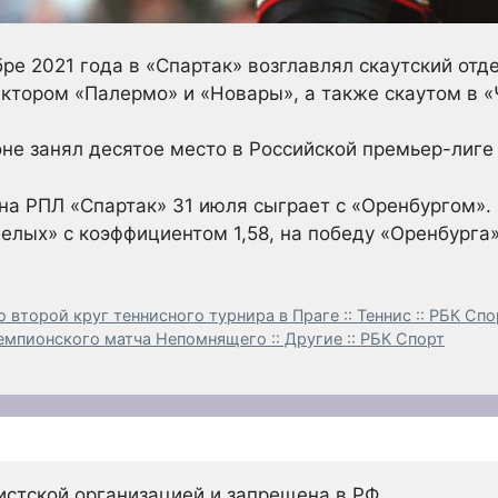
ре 2021 года в «Спартак» возглавлял скаутский отде
ктором «Палермо» и «Новары», а также скаутом в «
не занял десятое место в Российской премьер-лиге 
она РПЛ «Спартак» 31 июля сыграет с «Оренбургом»
белых» с коэффициентом 1,58, на победу «Оренбурга
второй круг теннисного турнира в Праге :: Теннис :: РБК Спо
чемпионского матча Непомнящего :: Другие :: РБК Спорт
истской организацией и запрещена в РФ