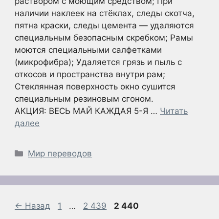
раствором с моющим средством; При
наличии наклеек на стёклах, следы скотча,
пятна краски, следы цемента — удаляются
специальным безопасным скребком; Рамы
моются специальными салфетками
(микрофибра); Удаляется грязь и пыль с
откосов и пространства внутри рам;
Стеклянная поверхность окно сушится
специальным резиновым сгоном.
АКЦИЯ: ВЕСЬ МАЙ КАЖДАЯ 5-Я …
Читать
далее
Рубрики
Мир переводов
Страница
Страница
Страница
←
Назад
1
…
2 439
2 440