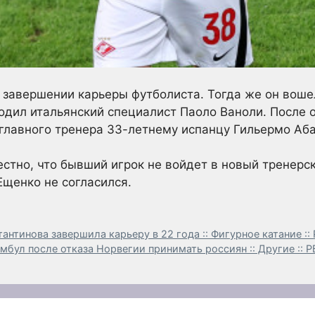
 завершении карьеры футболиста. Тогда же он воше
одил итальянский специалист Паоло Ваноли. После 
т главного тренера 33-летнему испанцу Гильермо Аб
естно, что бывший игрок не войдет в новый тренерс
Ещенко не согласился.
антинова завершила карьеру в 22 года :: Фигурное катание ::
амбул после отказа Норвегии принимать россиян :: Другие :: 