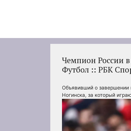
Перейти
к
содержимому
Чемпион России в 
Футбол :: РБК Спо
Объявивший о завершении к
Ногинска, за который игра