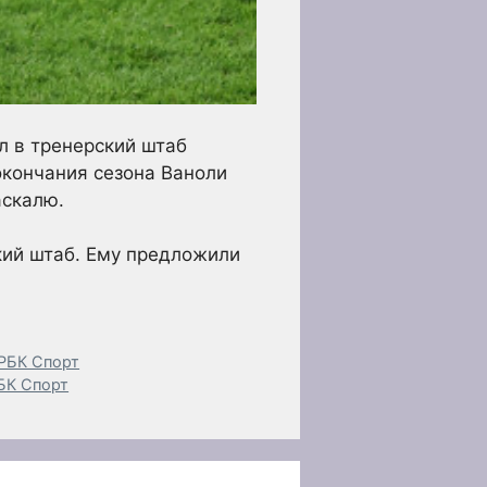
л в тренерский штаб
окончания сезона Ваноли
аскалю.
кий штаб. Ему предложили
 РБК Спорт
РБК Спорт