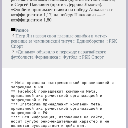
и Сергей Павлович (против Деррика Льюиса).
«Фонбет» принимает ставки на победу Анкалаева с
коэффициентом 1,17, на победу Павловича — с
коэффициентом 1,80
Рубрики
Разное
Петр Ян назвал свои главные ошибки в матче-
реванше за чемпионский титул :: Единоборства :: РБК
Спорт
«Динамо» объявило о переходе парагвайского
футболиста Фернандеса :: Футбол :: РБК Спорт
* Meta признана экстремистской организацией и 
запрещена в РФ
** Facebook принадлежит компании Meta, 
признанной экстремистской организацией и 
запрещенной в РФ
*** Instagram принадлежит компании Meta, 
признанной экстремистской организацией и 
запрещенной в РФ 
**** Вся информация, изложенная на сайте, 
носит сугубо рекомендательный характер и не 
является руководством к действию.