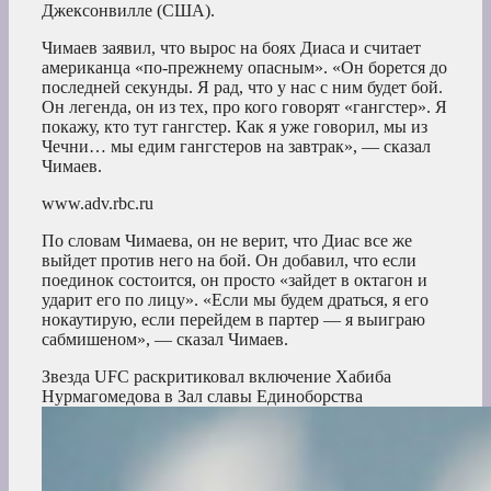
Джексонвилле (США).
Чимаев заявил, что вырос на боях Диаса и считает
американца «по-прежнему опасным». «Он борется до
последней секунды. Я рад, что у нас с ним будет бой.
Он легенда, он из тех, про кого говорят «гангстер». Я
покажу, кто тут гангстер. Как я уже говорил, мы из
Чечни… мы едим гангстеров на завтрак», — сказал
Чимаев.
www.adv.rbc.ru
По словам Чимаева, он не верит, что Диас все же
выйдет против него на бой. Он добавил, что если
поединок состоится, он просто «зайдет в октагон и
ударит его по лицу». «Если мы будем драться, я его
нокаутирую, если перейдем в партер — я выиграю
сабмишеном», — сказал Чимаев.
Звезда UFC раскритиковал включение Хабиба
Нурмагомедова в Зал славы
Единоборства