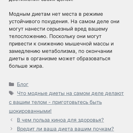
Модным диетам нет места в режиме
устойчивого похудения. На самом деле они
могут нанести серьезный вред вашему
телосложению. Поскольку они могут
привести к снижению мышечной массы и
замедлению метаболизма, по окончании
диеты в организме может образоваться
больше жира.
Рубрики
Блог
Метки
Что модные диеты на самом деле делают
с вашим телом - приготовьтесь быть
шокированными!
В чем польза киноа для здоровья?
Вредит ли ваша диета вашим почкам?