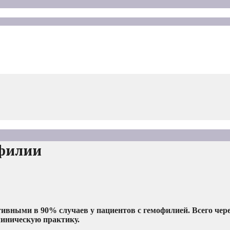
офилии
вными в 90% случаев у пациентов с гемофилией. Всего через
линическую практику.