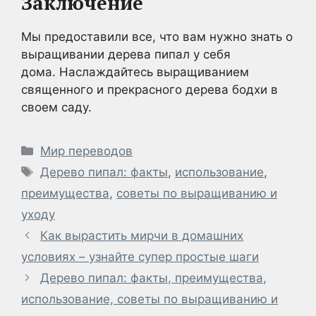
Заключение
Мы предоставили все, что вам нужно знать о
выращивании дерева пипал у себя
дома. Наслаждайтесь выращиванием
священного и прекрасного дерева бодхи в
своем саду.
Рубрики
Мир переводов
Метки
Дерево пипал: факты
,
использование
,
преимущества
,
советы по выращиванию и
уходу
Как вырастить мирчи в домашних
условиях – узнайте супер простые шаги
Дерево пипал: факты, преимущества,
использование, советы по выращиванию и