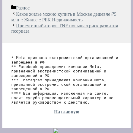
Рубрики
Разное
Какое жилье можно купить в Москве дешевле ₽5
млн :: Жилье :: РБК Недвижимость
Прием ингибиторов TNF повышал риск развития
псориаза
* Meta признана экстремистской организацией и 
запрещена в РФ
** Facebook принадлежит компании Meta, 
признанной экстремистской организацией и 
запрещенной в РФ
*** Instagram принадлежит компании Meta, 
признанной экстремистской организацией и 
запрещенной в РФ 
**** Вся информация, изложенная на сайте, 
носит сугубо рекомендательный характер и не 
является руководством к действию.
На главную