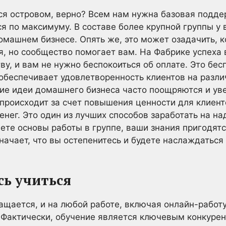
ся островом, верно? Всем нам нужна базовая подде
 по максимуму. В составе более крупной группы у 
омашнем бизнесе. Опять же, это может озадачить, к
я, но сообщество помогает вам. На Фабрике успеха
у, и вам не нужно беспокоиться об оплате. Это бес
обеспечивает удовлетворенность клиентов на разли
шие идеи домашнего бизнеса часто поощряются и ув
происходит за счет повышения ценности для клиент
енег. Это один из лучших способов заработать на н
мете основы работы в группе, ваши знания пригодят
значает, что вы остепенитесь и будете наслаждать
сь учиться
ащается, и на любой работе, включая онлайн-работ
. Фактически, обучение является ключевым конкуре