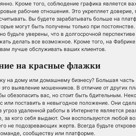
янно. Кроме того, соблюдение графика является в
ровые рабочие отношения. Это укрепляет доверие, 
ассчитывать. Вы будете зарабатывать больше на плат
торые могут быть получены только при постоянстве. 
 но будьте уверены, что в долгосрочной перспектив
жать делать все возможное. Кроме того, на Фабрике 
 вам лучше обслуживать ваших клиентов.
ние на красные флажки
отку на дому или домашнему бизнесу? Большая часть
 это выявление мошенников. В отличие от других п
бы обезопасить вас, но стоит быть бдительным. Нек
с или поставить в невыгодное положение. Они сдел
з угроз удаленной работы в Интернете является реа
, за кого себя выдают. Они воспользуются любой в
его не подозревающих жертв. Всегда будьте открове
команде, сообществу или платформе.