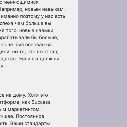
и с меняющимися
 Например, новым навыкам,
 именно поэтому у нас есть
успеха чем больше вы
ме того, новые навыки
арабатывали бы больше,
ес не был основан на
ей, но те, кто выстоял,
оцессы. Если вы должны
я.
е на дому. Хотя это
атформе, как Success
вым маркетингом,
учшее. Постоянное
тить. Ваши стандарты