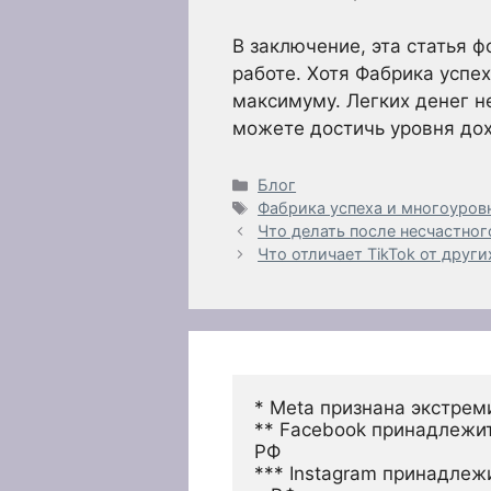
В заключение, эта статья 
работе. Хотя Фабрика успе
максимуму. Легких денег н
можете достичь уровня дох
Рубрики
Блог
Метки
Фабрика успеха и многоуров
Что делать после несчастног
Что отличает TikTok от друг
* Meta признана экстрем
** Facebook принадлежит
РФ
*** Instagram принадлеж