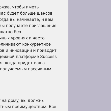
ржка, чтобы иметь
вас будет больше шансов
огда вы начинаете, и вам
 вы получаете приглашение
платно без
чных уровнях и часто
еличивают конкурентное
ов и инноваций и приводит
адежной платформе Success
ся, когда придет ваша
ся получаемым пассивным
у на дому, вы должны
нтным преимуществом. Все