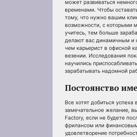
может развиваться немного
временами. Чтобы оставать
тому, что нужно вашим клие
возможности, с которыми м
учитесь, тем больше зараб
делают вас динамичным и 
чем карьерист в офисной к
везении. Исследования пок
научились приспосабливат
зарабатывать надомной раб
Постоянство име
Все хотят добиться успеха
замечательное желание, вы
Factory, если не будете п
фрилансом или финансовым
удовлетворение потребност