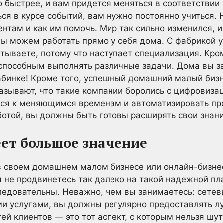
 быстрее, и вам придется меняться в соответстви
ся в курсе событий, вам нужно постоянно учиться.
нтам и как им помочь. Мир так сильно изменился, и
ы можем работать прямо у себя дома. С фабрикой 
атываете, потому что наступает специализация. Кро
способным выполнять различные задачи. Дома вы з
абинке! Кроме того, успешный домашний малый бизн
азывают, что такие компании боролись с цифровизаци
ься к меняющимся временам и автоматизировать пр
отой, вы должны быть готовы расширять свои знани
ет большое значение
 в своем домашнем малом бизнесе или онлайн-бизнес
 не продвинетесь так далеко на такой надежной пл
оследовательны. Неважно, чем вы занимаетесь: сете
и услугами, вы должны регулярно предоставлять л
ей клиентов — это тот аспект, с которым нельзя шу