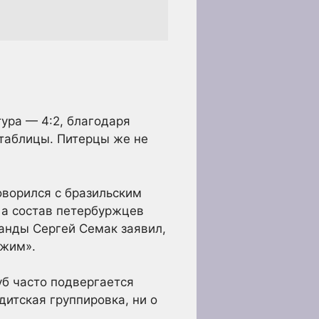
ура — 4:2, благодаря
 таблицы. Питерцы же не
оворился с бразильским
 а состав петербуржцев
анды Сергей Семак заявил,
ежим».
уб часто подвергается
дитская группировка, ни о