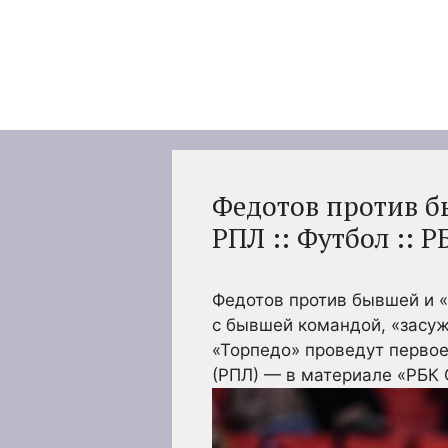
Перейти
к
содержимому
Федотов против бы
РПЛ :: Футбол :: 
Федотов против бывшей и «
с бывшей командой, «засуж
«Торпедо» проведут первое
(РПЛ) — в материале «РБК 