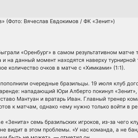
ов»
(Фото: Вячеслав Евдокимов / ФК «Зенит»)
быграли «Оренбург» в самом результативном матче т
а и на данный момент находятся наверху турнирной
е количество очков в матче с «Химками» (1:1).
пополнили очередные бразильцы. 19 июля клуб дог
аренде: нападающий Юри Алберто покинул «Зенит»,
ставо Мантуан и вратарь Иван. Главный тренер ком
отов к матчам, однако «ему нужно только войти в р
е «Зенита» семь бразильских игроков, из-за чего кл
 не видит в этом проблемы. «У нас команда, а не бан
ечи быть не может», — отметил он.