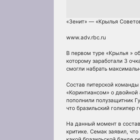
«Зенит» — «Крылья Совет
www.adv.rbc.ru
В первом туре «Крылья » о
которому заработали 3 очк
смогли набрать максимально
Состав питерской команды 
«Коринтиансом» о двойной 
пополнили полузащитник Гу
что бразильский голкипер г
На данный момент в состав
критике. Семак заявил, что
какой бразильской банде р