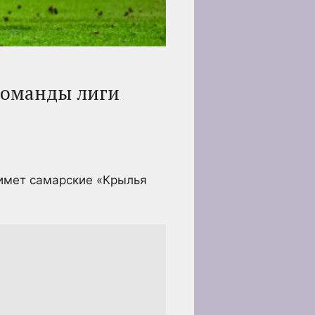
команды лиги
римет самарские «Крылья