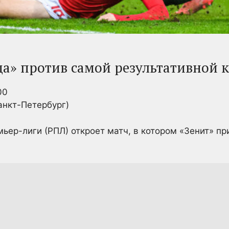
да» против самой результативной 
00
анкт-Петербург)
мьер-лиги (РПЛ) откроет матч, в котором «Зенит» п