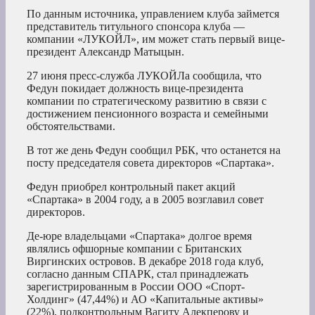
По данным источника, управлением клуба займется
представитель титульного спонсора клуба —
компании «ЛУКОЙЛ», им может стать первый вице-
президент Александр Матыцын.
27 июня пресс-служба ЛУКОЙЛа сообщила, что
Федун покидает должность вице-президента
компании по стратегическому развитию в связи с
достижением пенсионного возраста и семейными
обстоятельствами.
В тот же день Федун сообщил РБК, что останется на
посту председателя совета директоров «Спартака».
Федун приобрел контрольный пакет акций
«Cпартака» в 2004 году, а в 2005 возглавил совет
директоров.
Де-юре владельцами «Спартака» долгое время
являлись офшорные компании с Британских
Виргинских островов. В декабре 2018 года клуб,
согласно данным СПАРК, стал принадлежать
зарегистрированным в России ООО «Спорт-
Холдинг» (47,44%) и АО «Капитальные активы»
(22%), подконтрольным Вагиту Алекперову и