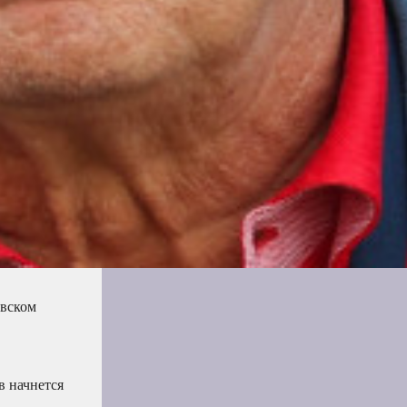
овском
в начнется