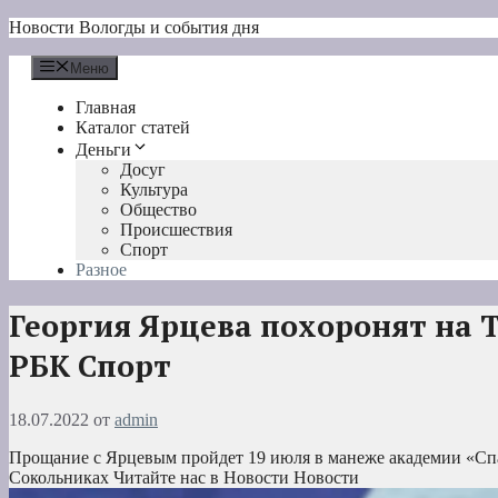
Перейти
Новости Вологды и события дня
к
содержимому
Меню
Главная
Каталог статей
Деньги
Досуг
Культура
Общество
Происшествия
Спорт
Разное
Георгия Ярцева похоронят на Т
РБК Спорт
18.07.2022
от
admin
Прощание с Ярцевым пройдет 19 июля в манеже академии «Спар
Сокольниках
Читайте нас в Новости Новости