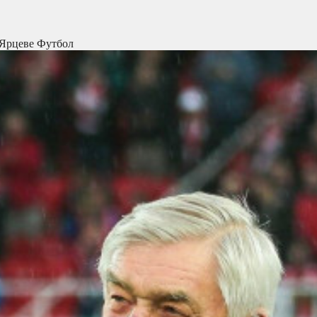
 Ярцеве
Футбол