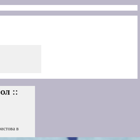
л ::
истова в