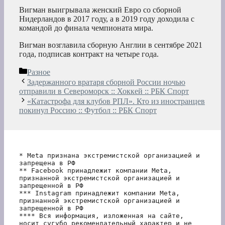
Вигман выигрывала женский Евро со сборной
Нидерландов в 2017 году, а в 2019 году доходила с
командой до финала чемпионата мира.
Вигман возглавила сборную Англии в сентябре 2021
года, подписав контракт на четыре года.
Рубрики
Разное
Задержанного вратаря сборной России ночью
отправили в Североморск :: Хоккей :: РБК Спорт
«Катастрофа для клубов РПЛ». Кто из иностранцев
покинул Россию :: Футбол :: РБК Спорт
* Meta признана экстремистской организацией и 
запрещена в РФ
** Facebook принадлежит компании Meta, 
признанной экстремистской организацией и 
запрещенной в РФ
*** Instagram принадлежит компании Meta, 
признанной экстремистской организацией и 
запрещенной в РФ 
**** Вся информация, изложенная на сайте, 
носит сугубо рекомендательный характер и не 