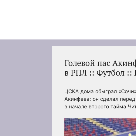
Перейти
к
содержимому
Голевой пас Акин
в РПЛ :: Футбол ::
ЦСКА дома обыграл «Сочи» 
Акинфеев: он сделал перед
в начале второго тайма
Чит