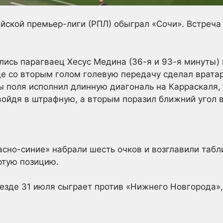
йской премьер-лиги (РПЛ) обыграл «Сочи». Встреча
.
лись парагваец Хесус Медина (36-я и 93-я минуты)
оде со вторым голом голевую передачу сделал врат
ы поля исполнил длинную диагональ на Карраскаля,
 войдя в штрафную, а вторым поразил ближний угол 
асно-синие» набрали шесть очков и возглавили табл
ртую позицию.
езде 31 июля сыграет против «Нижнего Новгорода»