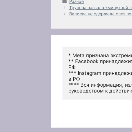
Рубрики
Разное
Трусова назвала «минутной с
Валиева не сдержала слез по
* Meta признана экстрем
** Facebook принадлежит
РФ
*** Instagram принадлеж
в РФ 
**** Вся информация, из
руководством к действи