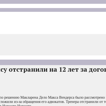
су отстранили на 12 лет за дог
и по решению Макларена
Дело Макса Вендерса было рассмотрено 
ложили из-за обращения его адвокатов. Тренера отстранили от 
 в Новости Новости