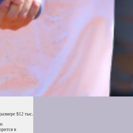
размере $12 тыс.
ли
орится в