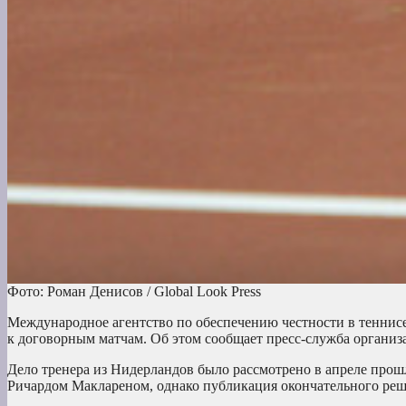
Фото: Роман Денисов / Global Look Press
Международное агентство по обеспечению честности в теннисе
к договорным матчам. Об этом сообщает пресс-служба организ
Дело тренера из Нидерландов было рассмотрено в апреле про
Ричардом Маклареном, однако публикация окончательного реше