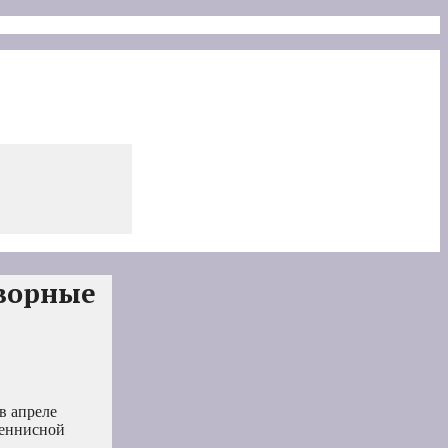
оворные
в апреле
теннисной