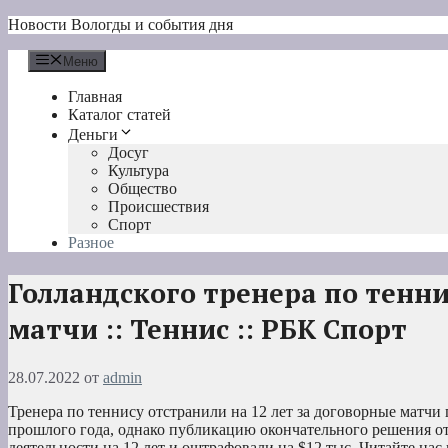
Перейти
Новости Вологды и события дня
к
содержимому
Меню
Главная
Каталог статей
Деньги
Досуг
Культура
Общество
Происшествия
Спорт
Разное
Голландского тренера по тенни
матчи :: Теннис :: РБК Спорт
28.07.2022
от
admin
Тренера по теннису отстранили на 12 лет за договорные матч
прошлого года, однако публикацию окончательного решения от
деятельности на 12 лет и оштрафовали на $12 тыс.
Читайте нас