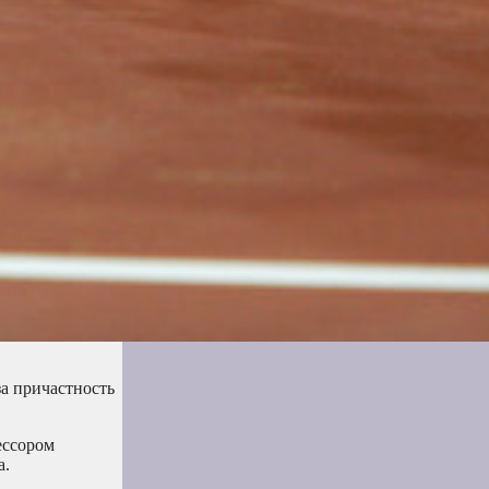
за причастность
ессором
а.