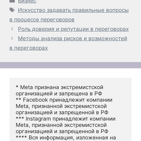
Бизнес
Метки
Искусство задавать правильные вопросы
в процессе переговоров
Роль доверия и репутации в переговорах
Методы анализа рисков и возможностей
в переговорах
* Meta признана экстремистской 
организацией и запрещена в РФ
** Facebook принадлежит компании 
Meta, признанной экстремистской 
организацией и запрещенной в РФ
*** Instagram принадлежит компании 
Meta, признанной экстремистской 
организацией и запрещенной в РФ 
**** Вся информация, изложенная на 