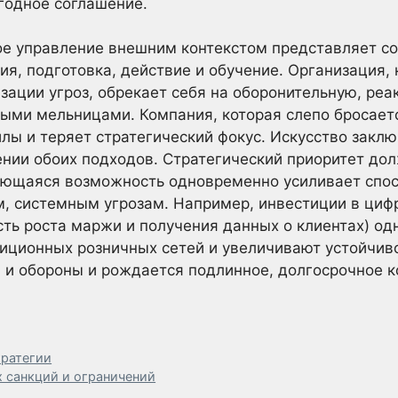
годное соглашение.
ое управление внешним контекстом представляет с
ия, подготовка, действие и обучение. Организация,
зации угроз, обрекает себя на оборонительную, реа
ными мельницами. Компания, которая слепо бросаетс
лы и теряет стратегический фокус. Искусство заклю
нии обоих подходов. Стратегический приоритет дол
ающаяся возможность одновременно усиливает спос
м, системным угрозам. Например, инвестиции в ци
ть роста маржи и получения данных о клиентах) о
диционных розничных сетей и увеличивают устойчиво
 и обороны и рождается подлинное, долгосрочное к
тратегии
х санкций и ограничений