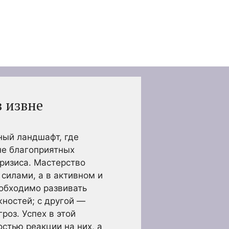
 извне
ный ландшафт, где
не благоприятных
кризиса. Мастерство
силами, а в активном и
еобходимо развивать
жностей; с другой —
роз. Успех в этой
стью реакции на них, а