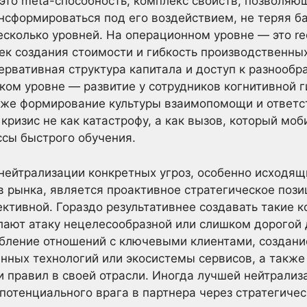
— это meta-способность, комплекс свойств, позволя
ансформироваться под его воздействием, не теряя б
есколько уровней. На операционном уровне — это r
ек создания стоимости и гибкость производственны
рвативная структура капитала и доступ к разнооб
ком уровне — развитие у сотрудников когнитивной 
кже формирование культуры взаимопомощи и ответс
кризис не как катастрофу, а как вызов, который моб
ссы быстрого обучения.
ейтрализации конкретных угроз, особенно исходящи
в рынка, является проактивное стратегическое поз
ктивной. Гораздо результативнее создавать такие 
ают атаку нецелесообразной или слишком дорогой 
убление отношений с ключевыми клиентами, создани
анных технологий или экосистемы сервисов, а также
 правил в своей отрасли. Иногда лучшей нейтрализ
отенциального врага в партнера через стратегичес