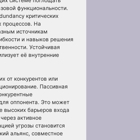
ющих системе поглощать
азовой функциональности.
edundancy критических
х процессов. На
разным источникам
гибкости и навыков решения
твенности. Устойчивая
илизует её внутренние
х от конкурентов или
иционирование. Пассивная
конкурентные
для оппонента. Это может
е высоких барьеров входа
 через активное
ацией угрозы становится
кий альянс, совместное