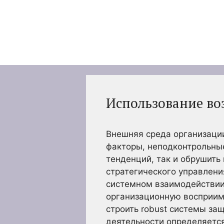
Перейти
к
содержимому
Использование во
Внешняя среда организаци
факторы, неподконтрольные
тенденций, так и обрушить
стратегического управлени
системном взаимодействии 
организационную восприимч
строить robust системы за
деятельности определяется