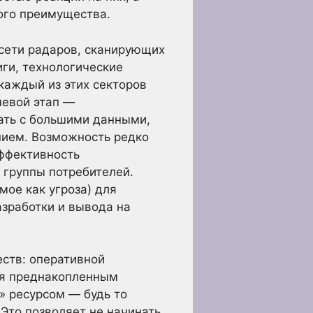
ого преимущества.
сети радаров, сканирующих
ги, технологические
каждый из этих секторов
чевой этап —
тать с большими данными,
нием. Возможность редко
эффективность
 группы потребителей.
ое как угроза) для
зработки и вывода на
еств: оперативной
тся преднакопленным
 ресурсом — будь то
Это позволяет не начинать