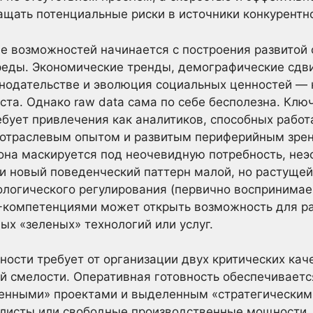
ащать потенциальные риски в источники конкурентн
е возможностей начинается с построения развитой 
реды. Экономические тренды, демографические сдви
нодательстве и эволюция социальных ценностей — 
ста. Однако raw data сама по себе бесполезна. Клю
ебует привлечения как аналитиков, способных рабо
им отраслевым опытом и развитым периферийным зре
она маскируется под неочевидную потребность, не
 новый поведенческий паттерн малой, но растущей
логического регулирования (первично воспринимаем
-компетенциями может открыть возможность для ра
ых «зеленых» технологий или услуг.
ости требует от организации двух критических кач
ой смелости. Оперативная готовность обеспечивае
енными» проектами и выделенным «стратегическим»
листы или свободные производственные мощности. 