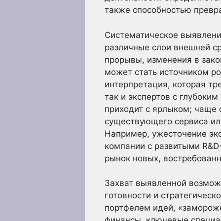
также способностью превр
Систематическое выявлени
различные слои внешней с
прорывы, изменения в зако
может стать источником ро
интерпретация, которая тр
так и экспертов с глубок
приходит с ярлыком; чаще 
существующего сервиса или
Например, ужесточение эко
компании с развитыми R&D
рынок новых, востребованн
Захват выявленной возможн
готовности и стратегическ
портфелем идей, «заморож
финансы, ключевые специа