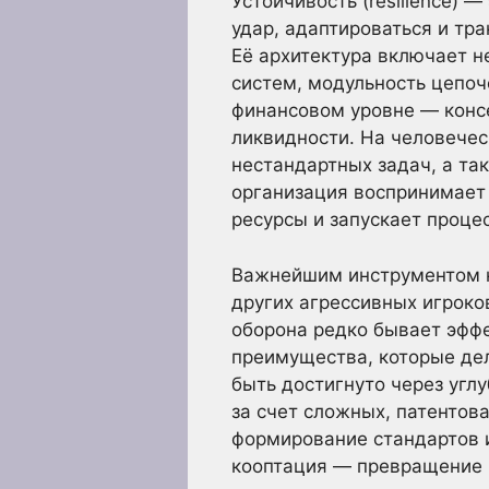
Устойчивость (resilience) 
удар, адаптироваться и тр
Её архитектура включает н
систем, модульность цепоч
финансовом уровне — консе
ликвидности. На человечес
нестандартных задач, а та
организация воспринимает 
ресурсы и запускает проце
Важнейшим инструментом н
других агрессивных игроко
оборона редко бывает эффе
преимущества, которые дел
быть достигнуто через угл
за счет сложных, патентов
формирование стандартов и
кооптация — превращение п