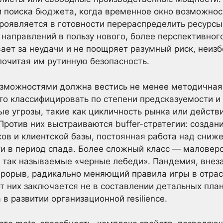
и поиска бюджета, когда временное окно возможнос
роявляется в готовности перераспределить ресурсы 
аправлений в пользу нового, более перспективного 
ает за неудачи и не поощряет разумный риск, неиз
очитая им рутинную безопасность.
озможностями должна вестись не менее методичная
ято классифицировать по степени предсказуемости 
е угрозы, такие как цикличность рынка или действи
ротив них выстраиваются buffer-стратегии: создан
ов и клиентской базы, постоянная работа над сниж
и в период спада. Более сложный класс — маловеро
 так называемые «черные лебеди». Пандемия, внез
прорыв, радикально меняющий правила игры в отрас
т них заключается не в составлении детальных пла
 в развитии организационной resilience.