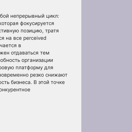
обой непрерывный цикл:
 которая фокусируется
ктивную позицию, тратя
я на все perceived
чается в
жен отдаваться тем
обность организации
фровую платформу для
дновременно резко снижают
сть бизнеса. В этой точке
онкурентное