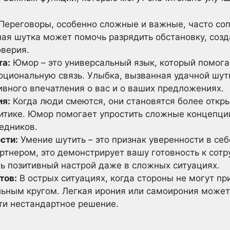
Переговоры, особенно сложные и важные, часто со
ая шутка может помочь разрядить обстановку, созд
оверия.
та:
Юмор – это универсальный язык, который помог
оциональную связь. Улыбка, вызванная удачной шут
вного впечатления о вас и о ваших предложениях.
ия:
Когда люди смеются, они становятся более откр
ритике. Юмор помогает упростить сложные концепции
едников.
сти:
Умение шутить – это признак уверенности в себе
ртнером, это демонстрирует вашу готовность к сотр
ть позитивный настрой даже в сложных ситуациях.
тов:
В острых ситуациях, когда стороны не могут пр
льным кругом. Легкая ирония или самоирония может
ти нестандартное решение.