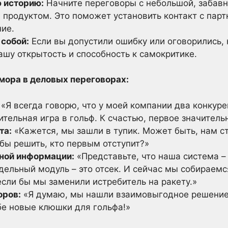
 историю:
Начните переговоры с небольшой, забавно
продуктом. Это поможет установить контакт с парт
ние.
 собой:
Если вы допустили ошибку или оговорились, 
ашу открытость и способность к самокритике.
ора в деловых переговорах:
«Я всегда говорю, что у моей компании два конкур
ительная игра в гольф. К счастью, первое значител
та:
«Кажется, мы зашли в тупик. Может быть, нам ст
бы решить, кто первым отступит?»
ной информации:
«Представьте, что наша система –
дельный модуль – это отсек. И сейчас мы собираемс
сли бы мы заменили истребитель на ракету.»
оров:
«Я думаю, мы нашли взаимовыгодное решение.
бе новые клюшки для гольфа!»