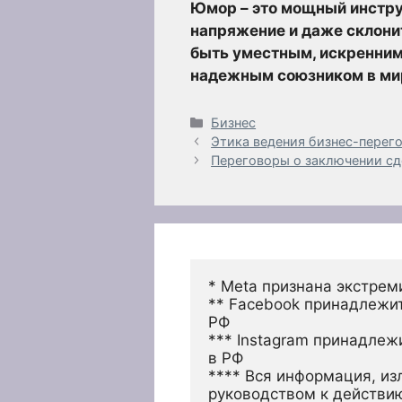
Юмор – это мощный инструм
напряжение и даже склонит
быть уместным, искренним 
надежным союзником в мир
Рубрики
Бизнес
Этика ведения бизнес-перег
Переговоры о заключении сд
* Meta признана экстрем
** Facebook принадлежит
РФ
*** Instagram принадлеж
в РФ 
**** Вся информация, из
руководством к действи