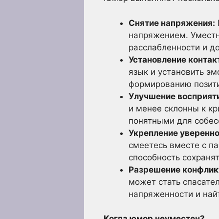
Снятие напряжения:
напряжением. Уместн
расслабленности и д
Установление контак
язык и установить эм
формированию позити
Улучшение восприят
и менее склонны к к
понятными для собес
Укрепление уверенно
смеетесь вместе с па
способность сохраня
Разрешение конфлик
может стать спасате
напряженности и най
Когда юмор неуместен?