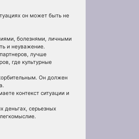
туациях он может быть не
диями, болезнями, личными
ть и неуважение.
партнеров, лучше
ов, где культурные
корбительным. Он должен
а.
маете контекст ситуации и
их деньгах, серьезных
 легкомыслие.