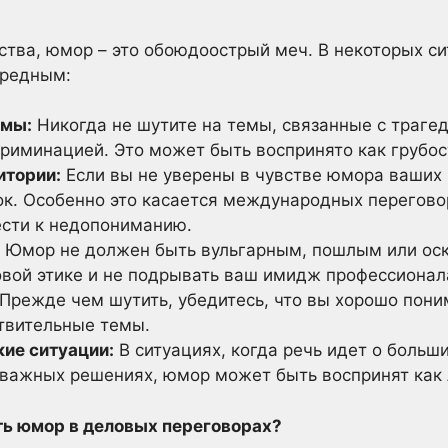
тва, юмор – это обоюдоострый меч. В некоторых си
вредным:
емы:
Никогда не шутите на темы, связанные с траге
риминацией. Это может быть воспринято как грубос
итории:
Если вы не уверены в чувстве юмора ваших 
ок. Особенно это касается международных переговор
ести к недопониманию.
Юмор не должен быть вульгарным, пошлым или ос
овой этике и не подрывать ваш имидж профессионал
Прежде чем шутить, убедитесь, что вы хорошо пони
ствительные темы.
ие ситуации:
В ситуациях, когда речь идет о больш
 важных решениях, юмор может быть воспринят как
ть юмор в деловых переговорах?