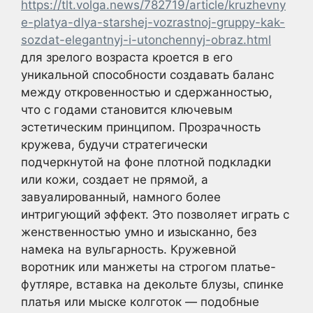
https://tlt.volga.news/782719/article/kruzhevny
e-platya-dlya-starshej-vozrastnoj-gruppy-kak-
sozdat-elegantnyj-i-utonchennyj-obraz.html
для зрелого возраста кроется в его
уникальной способности создавать баланс
между откровенностью и сдержанностью,
что с годами становится ключевым
эстетическим принципом. Прозрачность
кружева, будучи стратегически
подчеркнутой на фоне плотной подкладки
или кожи, создает не прямой, а
завуалированный, намного более
интригующий эффект. Это позволяет играть с
женственностью умно и изысканно, без
намека на вульгарность. Кружевной
воротник или манжеты на строгом платье-
футляре, вставка на декольте блузы, спинке
платья или мыске колготок — подобные