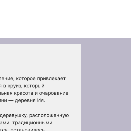
ение, которое привлекает
 в круиз, который
льная красота и очарование
ини — деревня Ия.
ю деревушку, расположенную
дами, традиционными
ся, остановилось,