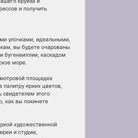
ашего круиза и
рессов и получить
ими улочками, идеальными,
чкам, вы будете очарованы
 бугенвиллии, каскадом
ское море.
 смотровой площадке
 в палитру ярких цветов,
ь свидетелем этого
о, как вы покинете
яркой художественной
реи и студии,