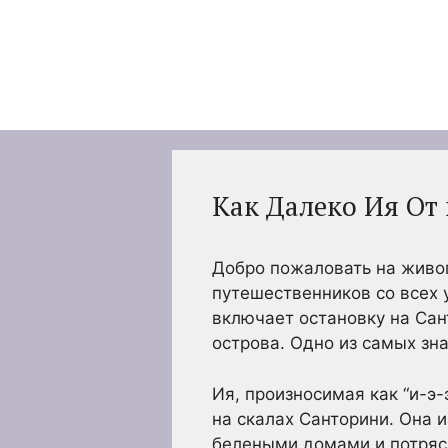
Перейти
к
содержимому
Как Далеко Ия От
Добро пожаловать на живо
путешественников со всех 
включает остановку на Сант
острова. Одно из самых зн
Ия, произносимая как “и-э
на скалах Санторини. Она
белеными домами и потряса