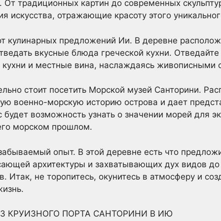
 От традиционных картин до современных скульпту
я искусства, отражающие красоту этого уникальног
 от кулинарных предложений Ии. В деревне располо
отведать вкусные блюда греческой кухни. Отведайт
 кухни и местные вина, наслаждаясь живописными 
льно стоит посетить Морской музей Санторини. Рас
ую военно-морскую историю острова и дает предст
с будет возможность узнать о значении морей для э
его морском прошлом.
забываемый опыт. В этой деревне есть что предлож
ясающей архитектуры и захватывающих дух видов до
. Итак, не торопитесь, окунитесь в атмосферу и со
жизнь.
З КРУИЗНОГО ПОРТА САНТОРИНИ В ИЮ