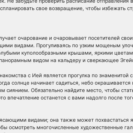
к. Не забудьте проверить расписание отправления в
планировать свое возвращение, чтобы избежать ст
злучает очарование и очаровывает посетителей сво
ющими видами. Прогуливаясь по узким мощеным уло
лубыми куполообразными крышами, яркими цветами
 панорамным видом на кальдеру и сверкающее Эгей
накомства с Ией является прогулка по знаменитой
. Когда солнце начинает садиться, небо окрашивается
 сиянием. Обязательно найдите место, чтобы стат
то впечатление останется с вами надолго после тог
трясающими видами; она также может похвастаться 
обы осмотреть многочисленные художественные гале