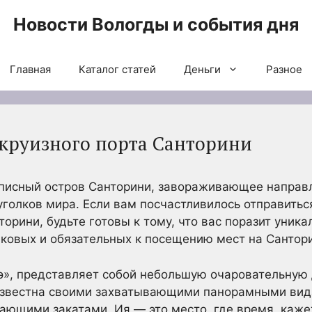
Новости Вологды и события дня
Главная
Каталог статей
Деньги
Разное
 круизного порта Санторини
писный остров Санторини, завораживающее направл
уголков мира. Если вам посчастливилось отправиться
орини, будьте готовы к тому, что вас поразит уника
аковых и обязательных к посещению мест на Сантор
-э», представляет собой небольшую очаровательну
 известна своими захватывающими панорамными ви
ющими закатами. Ия — это место, где время, кажет