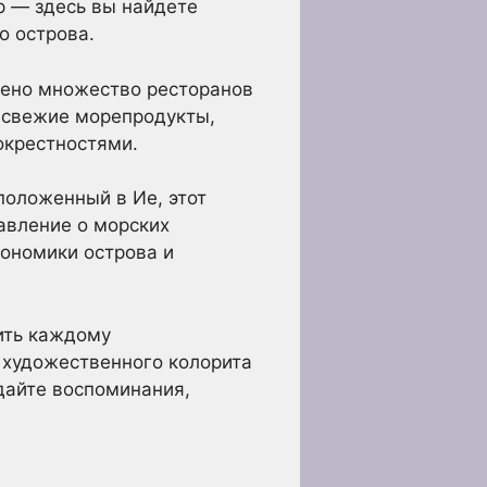
р — здесь вы найдете
о острова.
жено множество ресторанов
е свежие морепродукты,
окрестностями.
положенный в Ие, этот
авление о морских
кономики острова и
ить каждому
 художественного колорита
здайте воспоминания,