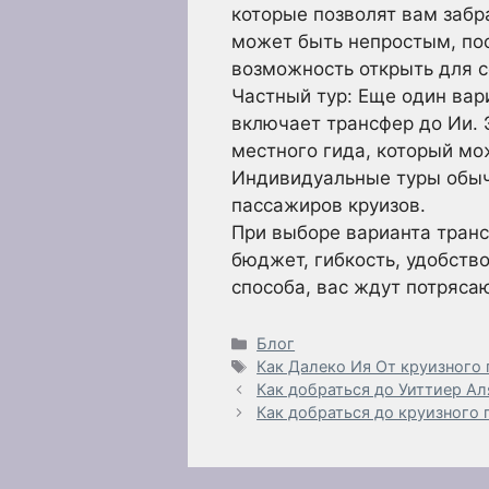
которые позволят вам забр
может быть непростым, пос
возможность открыть для 
Частный тур: Еще один вар
включает трансфер до Ии. 
местного гида, который мо
Индивидуальные туры обыч
пассажиров круизов.
При выборе варианта транс
бюджет, гибкость, удобств
способа, вас ждут потряс
Рубрики
Блог
Метки
Как Далеко Ия От круизного
Как добраться до Уиттиер Ал
Как добраться до круизного 