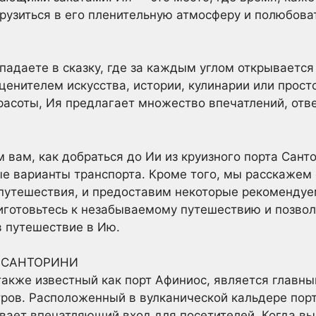
грузиться в его пленительную атмосферу и полюбов
падаете в сказку, где за каждым углом открывается
 ценителем искусства, истории, кулинарии или прос
красоты, Ия предлагает множество впечатлений, о
м вам, как добраться до Ии из круизного порта Сан
е варианты транспорта. Кроме того, мы расскажем 
 путешествия, и предоставим некоторые рекоменду
риготовьтесь к незабываемому путешествию и позво
в путешествие в Ию.
 САНТОРИНИ
также известный как порт Афиниос, является главн
тров. Расположенный в вулканической кальдере пор
ивает впечатляющий вход для посетителей. Когда вы