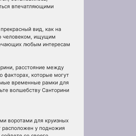
аться впечатляющими
 прекрасный вид, как на
то человеком, ищущим
твечающих любым интересам
торини, расстояние между
о факторах, которые могут
емые временные рамки для
льте волшебству Санторини
ыми воротами для круизных
т расположен у подножия
 сойдете со своего