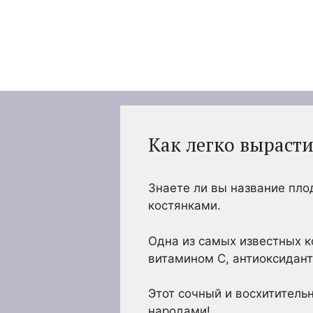
Перейти
к
содержимому
Как легко выраст
Знаете ли вы название пло
костянками.
Одна из самых известных к
витамином С, антиоксидант
Этот сочный и восхититель
народами!