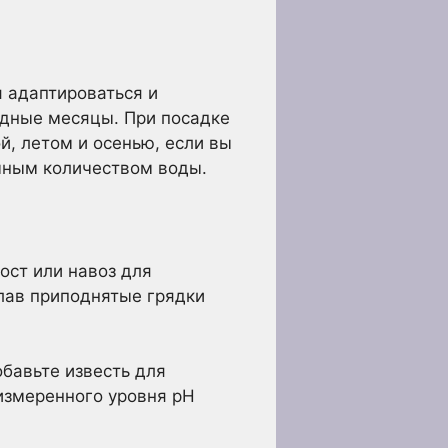
я адаптироваться и
дные месяцы. При посадке
й, летом и осенью, если вы
очным количеством воды.
ост или навоз для
елав приподнятые грядки
обавьте известь для
 измеренного уровня pH