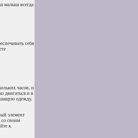
аш малыш всегда
еспечивать себя
ете
кольких часов, и
о двигаться и в
ышащую одежду,
ный элемент
н со своим
йте к