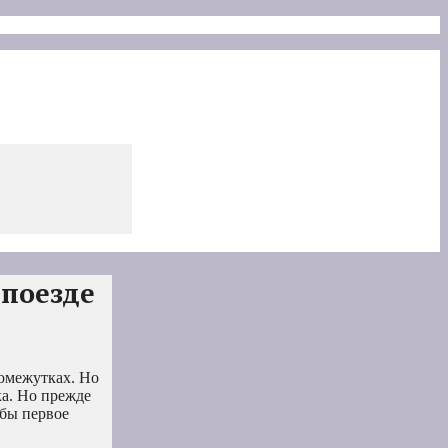
 поезде
ромежутках. Но
ка. Но прежде
обы первое