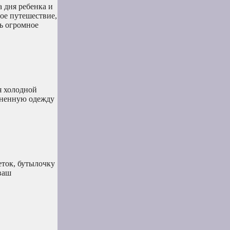
 дня ребенка и
ое путешествие,
ть огромное
я холодной
язненную одежду
еток, бутылочку
ваш