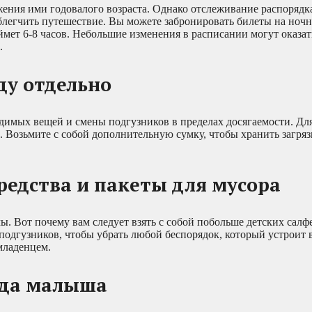
ения ими годовалого возраста. Однако отслеживание распорядка
блегчить путешествие. Вы можете забронировать билеты на ночн
аймет 6-8 часов. Небольшие изменения в расписании могут оказа
.
ду отдельно
одимых вещей и смены подгузников в пределах досягаемости. Дл
а. Возьмите с собой дополнительную сумку, чтобы хранить загр
средства и пакеты для мусора
. Вот почему вам следует взять с собой побольше детских салф
подгузников, чтобы убрать любой беспорядок, который устроит 
младенцем.
юда малыша