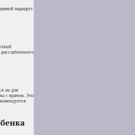
 прямой маршрут
роткий
ь расслабленного
ся ли для
ры с врачом. Это
екомендуется
ебенка