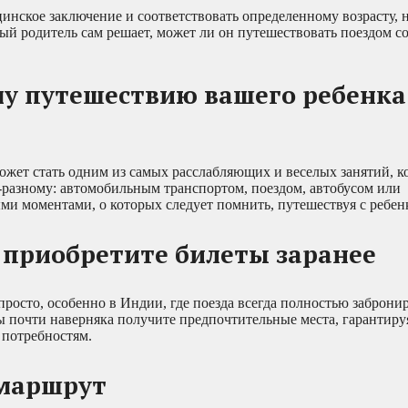
нское заключение и соответствовать определенному возрасту, н
дый родитель сам решает, может ли он путешествовать поездом с
му путешествию вашего ребенка
может стать одним из самых расслабляющих и веселых занятий, к
-разному: автомобильным транспортом, поездом, автобусом или
и моментами, о которых следует помнить, путешествуя с ребенк
И приобретите билеты заранее
росто, особенно в Индии, где поезда всегда полностью заброни
вы почти наверняка получите предпочтительные места, гарантиру
 потребностям.
 маршрут