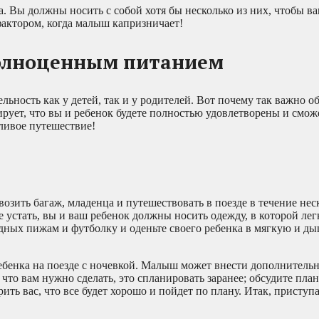
а. Вы должны носить с собой хотя бы несколько из них, чтобы в
фактором, когда малыш капризничает!
 полноценным питанием
ность как у детей, так и у родителей. Вот почему так важно об
ирует, что вы и ребенок будете полностью удовлетворены и смож
ливое путешествие!
евозить багаж, младенца и путешествовать в поезде в течение нес
устать, вы и ваш ребенок должны носить одежду, в которой легк
бодных пижам и футболку и оденьте своего ребенка в мягкую и д
ребенка на поезде с ночевкой. Малыш может внести дополнитель
 что вам нужно сделать, это спланировать заранее; обсудите пла
ь вас, что все будет хорошо и пойдет по плану. Итак, приступа