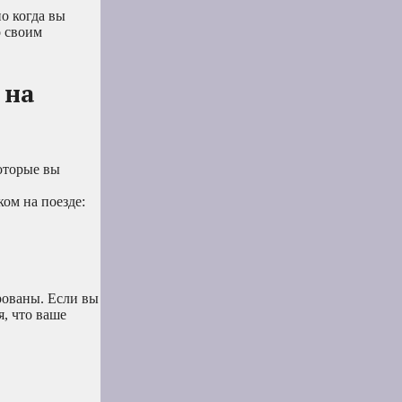
о когда вы
о своим
 на
оторые вы
ом на поезде:
рованы. Если вы
я, что ваше