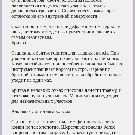
наклеивается на дефектный участок и резким
движением отрывается. Свалявшиеся комки ворса
остаются на его внутренней поверхности.
Скотч хорош тем, что он не деформирует материал и
швы, поэтому метод с его применением считается
самым безопасным.
Бритва
Станок для бритья годится для гладких тканей. При
удалении катышков бритвой двигают против ворса.
Комочки забивают приспособление довольно быстро,
инструмент забивает ворсом быстро. Вариант с
бритвой занимает немало сил, и на обработку пальто
уходит не один час.
Бритва в неловких руках способна нанести травму, и
это тоже нужно учитывать. Манипуляция подходит
для незначительных участков.
Как быть с длинным ворсом?
С драпа и с текстиля с гладким финишем удалить
комки не так хлопотно. Шерстяные изделия более
капризны в этом вопросе. Так, зачастую приходится