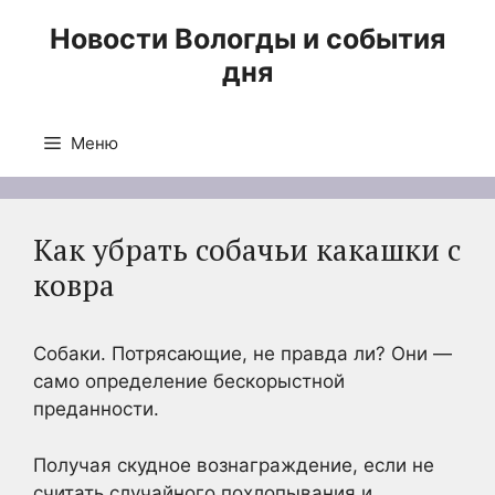
Перейти
Новости Вологды и события
к
дня
содержимому
Меню
Как убрать собачьи какашки с
ковра
Собаки. Потрясающие, не правда ли? Они —
само определение бескорыстной
преданности.
Получая скудное вознаграждение, если не
считать случайного похлопывания и