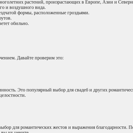
многолетних растений, произрастающих в Европе, Азии и Север
го и воздушного вида.
ездчатой формы, расположенные гроздьями.
футов.
ветет обильно.
чением. Давайте проверим это:
нность. Это популярный выбор для свадеб и других романтиче
целостности.
выбор для романтических жестов и выражения благодарности. П
 вы их цените.