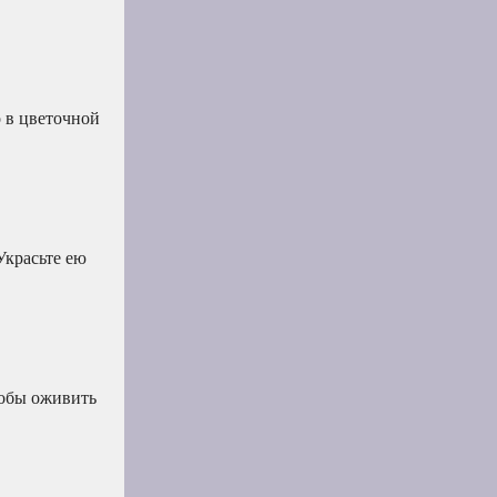
о в цветочной
Украсьте ею
тобы оживить