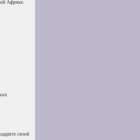
ной Африке.
ских
одарите своей