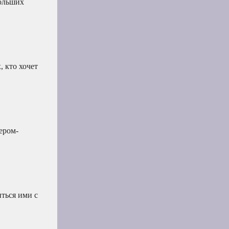
больших
, кто хочет
ером-
ться ими с