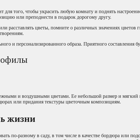
ит для того, чтобы украсить любую комнату и поднять настроени
озицию или преподнести в подарок дорогому другу.
т или расставлять цветы, помните о различных значениях цветов
творениям.
ьного и персонализированного образа. Приятного составления бу
софилы
нежными и воздушными цветами. Ее небольшой размер и мягкий
рдюрах или придания текстуры цветочным композициям.
ть жизни
ть по-разному в саду, в том числе в качестве бордюра или подс