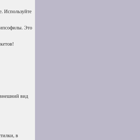
е. Используйте
 гипсофилы. Это
кетов!
 внешний вид
тилки, в