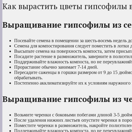
Как вырастить цветы гипсофилы 
Выращивание гипсофилы из с
Посевайте семена в помещении за шесть-восемь недель до
Семена для компостирования следует поместить в лотки д
Высыпьте семена на поверхность компоста, затем присып
Посадите растение в размножитель, заверните в полиэтил
Поддерживайте влажность компоста, но не переувлажняй
Прорастание обычно занимает 7-14 дней.
Пересадите саженцы в горшки размером от 9 до 15 дюймо
обрабатывать.
Постепенно акклиматизируйте их к условиям наружного в
Выращивание гипсофилы из ч
Возьмите черенки с боковыми побегами длиной 3-5 дюйм
После удаления нижних листьев опустите черенки в пор
Поместите черенки в размножитель, накройте полиэтилено
Поддерживайте влажность компоста, но не переувлажняй