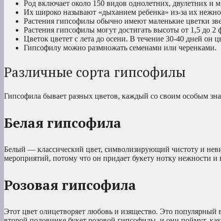
Род включает около 150 видов однолетних, двулетних и 
Их широко называют «дыханием ребенка» из-за их нежно
Растения гипсофилы обычно имеют маленькие цветки зв
Растения гипсофилы могут достигать высоты от 1,5 до 2 
Цветок цветет с лета до осени. В течение 30-40 дней он ц
Гипсофилу можно размножать семенами или черенками.
Различные сорта гипсофилы
Гипсофила бывает разных цветов, каждый со своим особым зна
Белая гипсофила
Белый — классический цвет, символизирующий чистоту и неви
мероприятий, потому что он придает букету нотку нежности и 
Розовая гипсофила
Этот цвет олицетворяет любовь и изящество. Это популярный 
второй половинке букет розовой гипсофилы, и они поймут, как