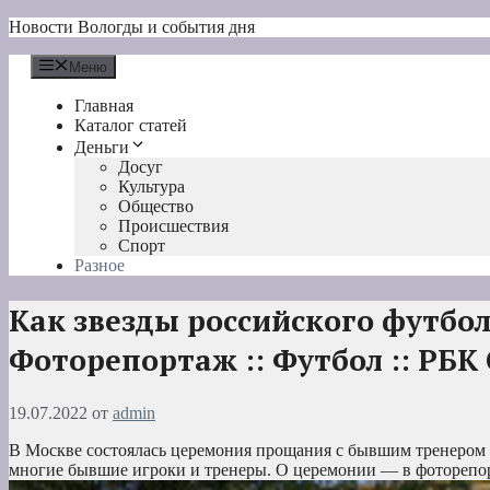
Перейти
Новости Вологды и события дня
к
содержимому
Меню
Главная
Каталог статей
Деньги
Досуг
Культура
Общество
Происшествия
Спорт
Разное
Как звезды российского футбо
Фоторепортаж :: Футбол :: РБК
19.07.2022
от
admin
В Москве состоялась церемония прощания с бывшим тренером 
многие бывшие игроки и тренеры. О церемонии — в фоторепо