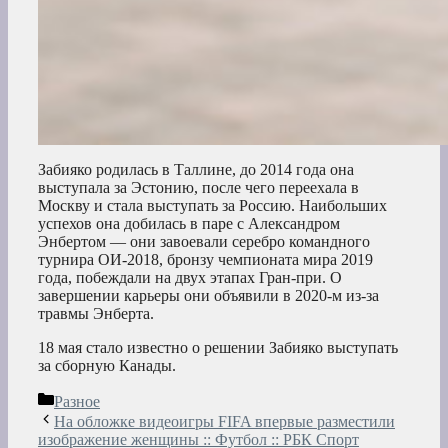
Забияко родилась в Таллине, до 2014 года она
выступала за Эстонию, после чего переехала в
Москву и стала выступать за Россию. Наибольших
успехов она добилась в паре с Александром
Энбертом — они завоевали серебро командного
турнира ОИ-2018, бронзу чемпионата мира 2019
года, побеждали на двух этапах Гран-при. О
завершении карьеры они объявили в 2020-м из-за
травмы Энберта.
18 мая стало известно о решении Забияко выступать
за сборную Канады.
Рубрики
Разное
На обложке видеоигры FIFA впервые разместили
изображение женщины :: Футбол :: РБК Спорт