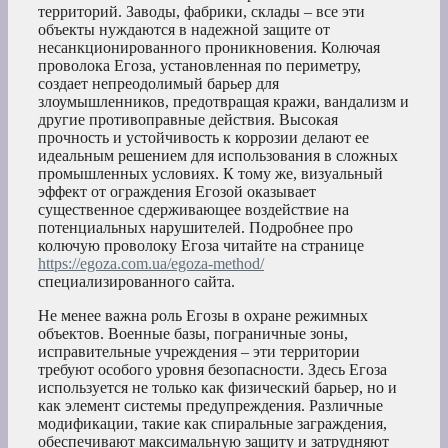
территорий. Заводы, фабрики, склады – все эти
объекты нуждаются в надежной защите от
несанкционированного проникновения. Колючая
проволока Егоза, установленная по периметру,
создает непреодолимый барьер для
злоумышленников, предотвращая кражи, вандализм и
другие противоправные действия. Высокая
прочность и устойчивость к коррозии делают ее
идеальным решением для использования в сложных
промышленных условиях. К тому же, визуальный
эффект от ограждения Егозой оказывает
существенное сдерживающее воздействие на
потенциальных нарушителей. Подробнее про
колючую проволоку Егоза читайте на странице
https://egoza.com.ua/egoza-method/
специализированного сайта.
Не менее важна роль Егозы в охране режимных
объектов. Военные базы, пограничные зоны,
исправительные учреждения – эти территории
требуют особого уровня безопасности. Здесь Егоза
используется не только как физический барьер, но и
как элемент системы предупреждения. Различные
модификации, такие как спиральные заграждения,
обеспечивают максимальную защиту и затрудняют