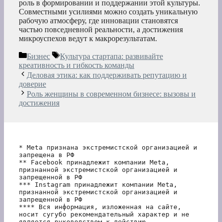
роль в формировании и поддержании этой культуры.
Совместными усилиями можно создать уникальную
рабочую атмосферу, где инновации становятся
частью повседневной реальности, а достижения
микроуспехов ведут к макрорезультатам.
Рубрики
Метки
Бизнес
Культура стартапа: развивайте
креативность и гибкость команды
Деловая этика: как поддерживать репутацию и
доверие
Роль женщины в современном бизнесе: вызовы и
достижения
* Meta признана экстремистской организацией и 
запрещена в РФ
** Facebook принадлежит компании Meta, 
признанной экстремистской организацией и 
запрещенной в РФ
*** Instagram принадлежит компании Meta, 
признанной экстремистской организацией и 
запрещенной в РФ 
**** Вся информация, изложенная на сайте, 
носит сугубо рекомендательный характер и не 
является руководством к действию.