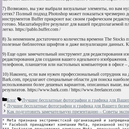
7) Возможно, вы уже выбрали визуальные элементы, но вам н
сетях? Полный подход Photoshop может показаться чрезмерно
инструментов Buffer прикроют вас своим графическим редактор
готово. Масштабируйте результат для вашей предполагаемой пл
легко. https://pablo.buffer.com /
8) За неимением достаточного количества времени The Stocks п
полезные библиотеки шрифтов и даже визуализации данных. Как 
9) Еще один замечательный инструмент для редактирования и
редактирования для создания вашего идеального изображения. 
телефонов, планшетов или настольных компьютеров в офисе – 
10) Наконец, если вам нужен профессиональный сотрудник на дл
Bark.com, предлагают специальные области для поиска наиболе
использовании более дешевых вариантов, описанных выше, вы 
результатов. https://www.bark.com / https://www.freelancer.com
Рубрики
Метки
Блог
Лучшие бесплатные фотографии и графика для Вашег
Лучшие бесплатные фотографии и графика для Вашего бизне
Как подготовить замечательную презентацию – Советы эксп
* Meta признана экстремистской организацией и запрещена
** Facebook принадлежит компании Meta, признанной экстр
*** Instagram принадлежит компании Meta, признанной экс