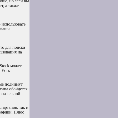
юще, но если вы
т, а также
я
о использовать
о ваши
то для поиска
льзования на
 Stock может
 Есть
рые поднимут
типа обойдется
воначальной
тартапов, так и
рафики. Плюс