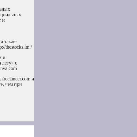
льных
социальных
т и
 а также
/thestocks.im /
к и
 лету» с
anva.com
freelancer.com и
е, чем при