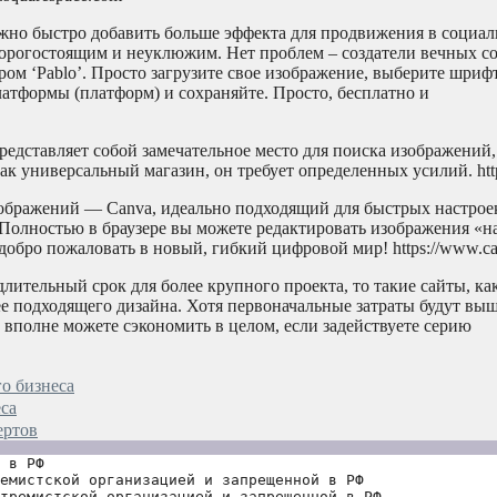
ужно быстро добавить больше эффекта для продвижения в социа
 дорогостоящим и неуклюжим. Нет проблем – создатели вечных 
ом ‘Pablo’. Просто загрузите свое изображение, выберите шриф
атформы (платформ) и сохраняйте. Просто, бесплатно и
редставляет собой замечательное место для поиска изображений,
универсальный магазин, он требует определенных усилий. http:/
зображений — Canva, идеально подходящий для быстрых настрое
Полностью в браузере вы можете редактировать изображения «на
добро пожаловать в новый, гибкий цифровой мир! https://www.c
ительный срок для более крупного проекта, то такие сайты, как 
е подходящего дизайна. Хотя первоначальные затраты будут выш
вполне можете сэкономить в целом, если задействуете серию
о бизнеса
са
ертов
 в РФ
емистской организацией и запрещенной в РФ
тремистской организацией и запрещенной в РФ 