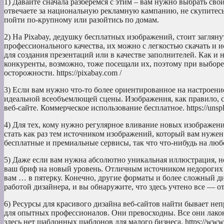
1) Давайте сначала разберемся с этим – вам нужно выбрать св
отвечаете за национальную рекламную кампанию, не скупитесь
пойти по-крупному или разойтись по домам.
2) На Pixabay, дедушку бесплатных изображений, стоит заглян
профессионального качества, их можно с легкостью скачать и 
для создания презентаций или в качестве заполнителей. Как и 
конкуренты, возможно, тоже посещали их, поэтому при выбор
осторожности. https://pixabay.com /
3) Если вам нужно что-то более ориентированное на настроени
идеальной всеобъемлющей сцены. Изображения, как правило, с
веб-сайте. Коммерческое использование бесплатное. https://unspl
4) Для тех, кому нужно регулярное вливание новых изображени
стать как раз тем источником изображений, который вам нужен
бесплатные и премиальные сервисы, так что что-нибудь на любой
5) Даже если вам нужна абсолютно уникальная иллюстрация, н
ваш бриф на новый уровень. Отличным источником недорогих и
вам … в пятерку. Конечно, другие форматы и более сложный ди
работой дизайнера, и вы обнаружите, что здесь учтено все — от
6) Ресурсы для красивого дизайна веб-сайтов найти бывает неп
для опытных профессионалов. Они превосходны. Все они лако
здесь нет шаблонных шаблонов для малого бизнеса. https://www