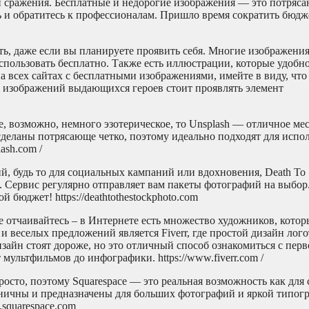
ои сражения. Бесплатные и недорогие изображения — это потряса
 и обратитесь к профессионалам. Пришло время сократить бюдже
уть, даже если вы планируете проявить себя. Многие изображени
использовать бесплатно. Также есть иллюстрации, которые удобн
на всех сайтах с бесплатными изображениями, имейте в виду, чт
е изображений выдающихся героев стоит проявлять элемент
е, возможно, немного эзотерическое, то Unsplash — отличное мес
деланы потрясающе четко, поэтому идеально подходят для испо
ash.com /
й, будь то для социальных кампаний или вдохновения, Death To
. Сервис регулярно отправляет вам пакеты фотографий на выбор.
 бюджет! https://deathtothestockphoto.com
е отчаивайтесь – в Интернете есть множество художников, кото
 веселых предложений является Fiverr, где простой дизайн лого
зайн стоят дороже, но это отличный способ ознакомиться с пер
 мультфильмов до инфографики. https://www.fiverr.com /
росто, поэтому Squarespace — это реальная возможность как для с
ничны и предназначены для больших фотографий и яркой типог
.squarespace.com