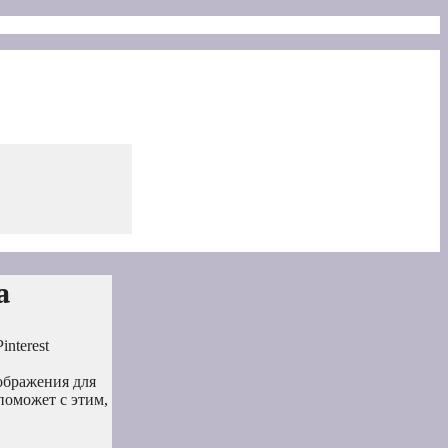
а
interest
ображения для
поможет с этим,