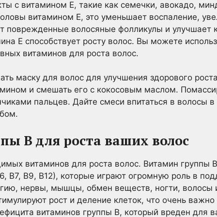
ты с витамином Е, такие как семечки, авокадо, мин
оловы витамином Е, это уменьшает воспаление, ув
ет поврежденные волосяные фолликулы и улучшает к
ина Е способствует росту волос. Вы можете использ
вных витаминов для роста волос.
ть маску для волос для улучшения здорового роста
амином и смешать его с кокосовым маслом. Помасси
иками пальцев. Дайте смеси впитаться в волосы в 
бом.
ппы В для роста ваших волос
одимых витаминов для роста волос. Витамин группы 
 В6, В7, В9, В12), которые играют огромную роль в п
гию, нервы, мышцы, обмен веществ, ногти, волосы и
тимулируют рост и деление клеток, что очень важно
дефицита витаминов группы В, который вреден для в