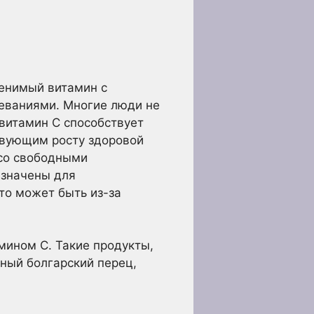
менимый витамин с
леваниями. Многие люди не
 витамин С способствует
твующим росту здоровой
 со свободными
азначены для
то может быть из-за
мином С. Такие продукты,
сный болгарский перец,