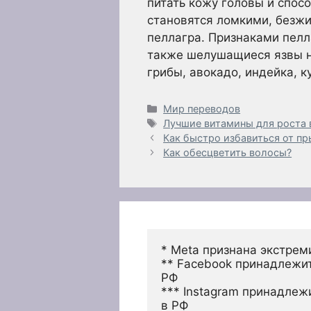
питать кожу головы и спос
становятся ломкими, безжи
пеллагра. Признаками пелл
также шелушащиеся язвы на
грибы, авокадо, индейка, к
Рубрики
Мир переводов
Метки
Лучшие витамины для роста 
Как быстро избавиться от п
Как обесцветить волосы?
* Meta признана экстрем
** Facebook принадлежит
РФ
*** Instagram принадлеж
в РФ 