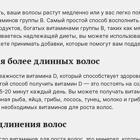
ь, ваши волосы растут медленно или у вас легко по
аминов группы В. Самый простой способ восполнить
одуктов, богатых витаминами группы В, таких как мя
живаетесь надлежащей диеты, вы можете использова
ете принимать добавки, которые помогут вам подд
ля более длинных волос
важности витамина D, который способствует здоров
той способ получить витамин D — это постоять на с
 15-20 минут каждый день. Вы можете получать витам
ная рыба, яйца, грибы, лосось, тунец, молоко и гриб
 необходимых витаминов для роста волос.
удлинения волос
сло витаминов для роста волос, это минерал, котор