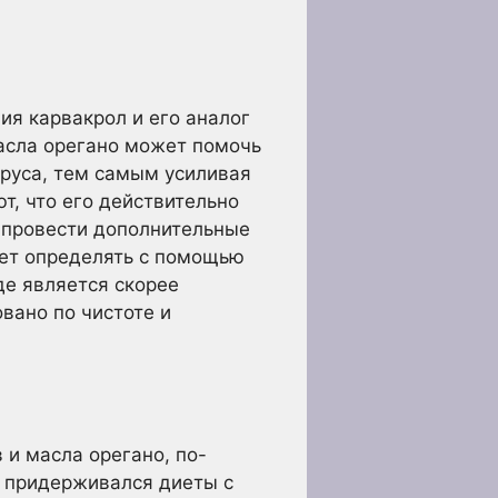
ия карвакрол и его аналог
масла орегано может помочь
ируса, тем самым усиливая
т, что его действительно
 провести дополнительные
ует определять с помощью
де является скорее
вано по чистоте и
и масла орегано, по-
о придерживался диеты с