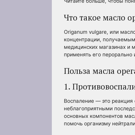
Читайте больше, чтобы поня
Что такое масло о
Origanum vulgare, или мас
концентрации, получаемым 
медицинских магазинах и м
применять его перорально 
Польза масла орег
1. Противовоспал
Воспаление — это реакция 
неблагоприятными последст
основных компонентов масл
помочь организму нейтрал