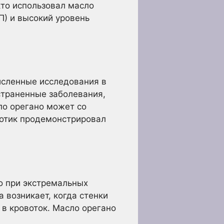
кто использовал масло
П) и высокий уровень
исленные исследования в
страненные заболевания,
ло орегано может со
иотик продемонстрировал
о при экстремальных
 возникает, когда стенки
 в кровоток. Масло орегано