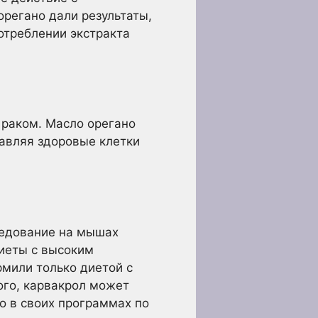
орегано дали результаты,
отреблении экстракта
 раком. Масло орегано
авляя здоровые клетки
ледование на мышах
иеты с высоким
мили только диетой с
ого, карвакрол может
о в своих программах по