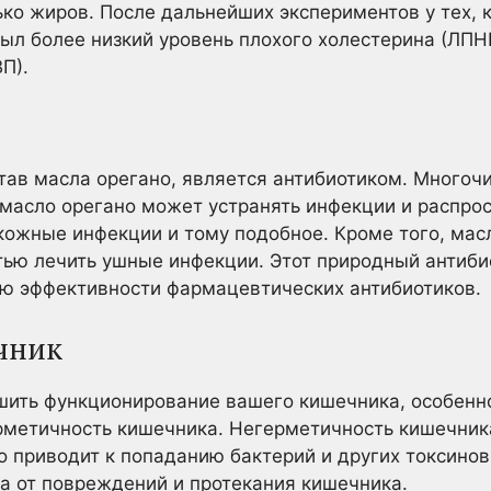
о жиров. После дальнейших экспериментов у тех, 
был более низкий уровень плохого холестерина (ЛПН
П).
тав масла орегано, является антибиотиком. Многоч
о масло орегано может устранять инфекции и распро
, кожные инфекции и тому подобное. Кроме того, мас
тью лечить ушные инфекции. Этот природный антиб
ую эффективности фармацевтических антибиотиков.
чник
шить функционирование вашего кишечника, особенн
ерметичность кишечника. Негерметичность кишечника
 приводит к попаданию бактерий и других токсинов
а от повреждений и протекания кишечника.