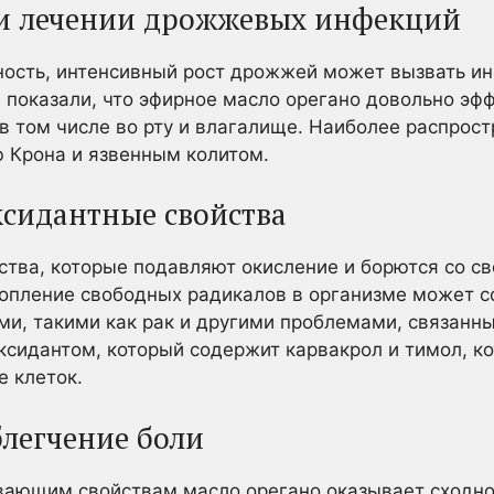
ри лечении дрожжевых инфекций
ность, интенсивный рост дрожжей может вызвать и
показали, что эфирное масло орегано довольно эфф
 том числе во рту и влагалище. Наиболее распрос
ю Крона и язвенным колитом.
ксидантные свойства
ства, которые подавляют окисление и борются со с
копление свободных радикалов в организме может 
и, такими как рак и другими проблемами, связанн
ксидантом, который содержит карвакрол и тимол, к
 клеток.
блегчение боли
вающим свойствам масло орегано оказывает сходно