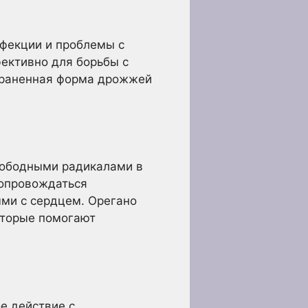
нфекции и проблемы с
ективно для борьбы с
траненная форма дрожжей
вободными радикалами в
сопровождаться
ыми с сердцем. Орегано
оторые помогают
е действие с