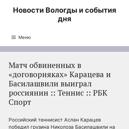
Перейти
Новости Вологды и события
к
дня
содержимому
Меню
Матч обвиненных в
«договорняках» Карацева и
Басилашвили выиграл
россиянин :: Теннис :: РБК
Спорт
Российский теннисист Аслан Карацев
победил грузина Николоза Басилашвили на